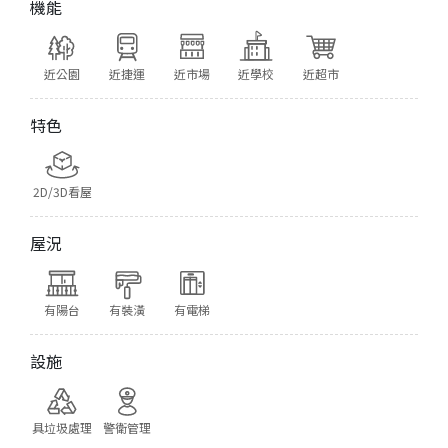
機能
近公園
近捷運
近市場
近學校
近超市
特色
2D/3D看屋
屋況
有陽台
有裝潢
有電梯
設施
具垃圾處理
警衛管理