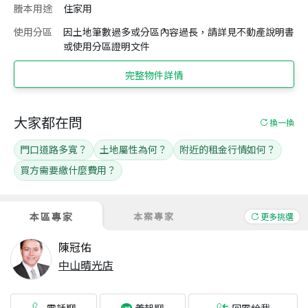
謄本用途
住家用
使用分區
因土地筆數過多或分區內容過長，請詳見不動產說明書
或使用分區證明文件
完整物件詳情
大家都在問
換一換
門口道路多寬？
土地屬性為何？
附近的租金行情如何？
買方需要繳什麼費用？
本區專家
本案專家
更多挑選
陳冠佑
中山晴光店
電話聊
回電給我