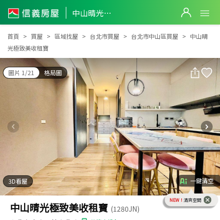
中山晴光極致美收租寶
中山晴光極致美收租寶
首頁
買屋
區域找屋
台北市買屋
台北市中山區買屋
中山晴
光極致美收租寶
圖片 1/21
格局圖
一鍵清空
3D看屋
NEW！
清爽空間
中山晴光極致美收租寶
(1280JN)