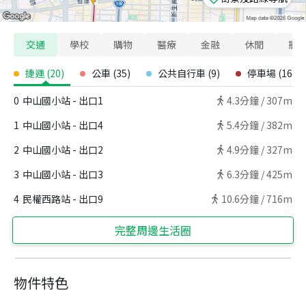
交通
學校
購物
醫療
金融
休閒
寵
捷運
(
20
)
公車
(
35
)
公共自行車
(
9
)
停車場
(
16
)
0
中山國小站 - 出口1
4.3
分鐘 /
307m
1
中山國小站 - 出口4
5.4
分鐘 /
382m
2
中山國小站 - 出口2
4.9
分鐘 /
327m
3
中山國小站 - 出口3
6.3
分鐘 /
425m
4
民權西路站 - 出口9
10.6
分鐘 /
716m
完整周邊生活圈
物件特色