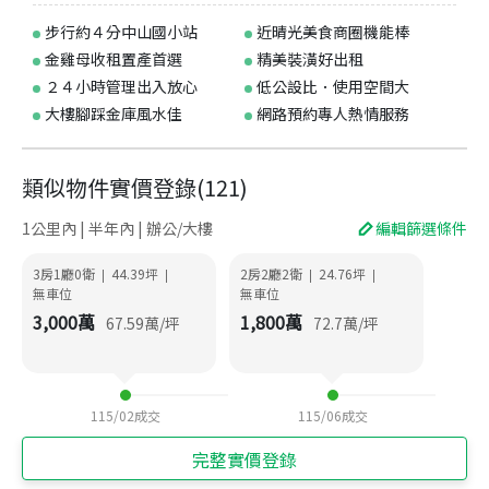
步行約４分中山國小站
近晴光美食商圈機能棒
金雞母收租置產首選
精美裝潢好出租
２４小時管理出入放心
低公設比．使用空間大
大樓腳踩金庫風水佳
網路預約專人熱情服務
類似物件實價登錄
(
121
)
1公里內 | 半年內 | 辦公/大樓
編輯篩選條件
3房1廳0衛
44.39
坪
2房2廳2衛
24.76
坪
|
|
|
|
無車位
無車位
3,000
萬
1,800
萬
67.59
萬/坪
72.7
萬/坪
115/02
成交
115/06
成交
完整實價登錄