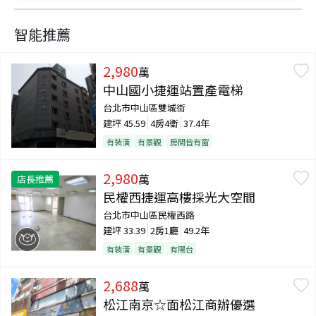
智能推薦
2,980
萬
中山國小捷運站置產電梯
台北市中山區雙城街
建坪
45.59
4房4衛
37.4年
有裝潢
有景觀
房間皆有窗
2,980
萬
店長推薦
民權西捷運高樓採光大空間
台北市中山區民權西路
建坪
33.39
2房1廳
49.2年
有裝潢
有景觀
有陽台
2,688
萬
松江南京☆面松江商辦優選