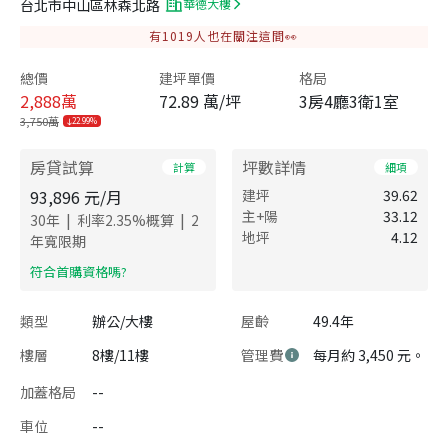
台北市中山區林森北路
華德大樓
有
1019
人也在關注這間👀
總價
建坪單價
格局
2,888
萬
72.89 萬/坪
3房4廳3衛1室
3,750萬
22.99%
房貸試算
坪數詳情
計算
細項
93,896
元/月
建坪
39.62
主+陽
33.12
|
|
30
年
利率
2.35
%概算
2
地坪
4.12
年寬限期
​符合首購資格嗎?
類型
辦公/大樓
屋齡
49.4年
樓層
8樓/11樓
管理費
每月約 3,450 元。
加蓋格局
--
車位
--