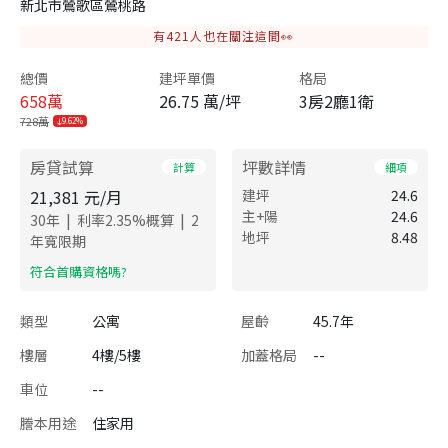
新北市鶯歌區鶯桃路
有
421
人也在關注這間👀
總價
建坪單價
格局
658
萬
26.75 萬/坪
3房2廳1衛
728萬
9.62%
房貸試算
坪數詳情
計算
細項
21,381
元/月
建坪
24.6
主+陽
24.6
|
|
30
年
利率
2.35
%概算
2
地坪
8.48
年寬限期
​符合首購資格嗎?
類型
公寓
屋齡
45.7年
樓層
4樓/5樓
加蓋格局
--
車位
--
謄本用途
住家用