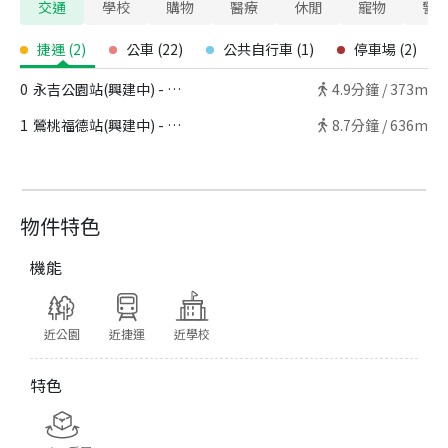
交通
學校
購物
醫療
休閒
寵物
警
捷運
(
2
)
公車
(
22
)
公共自行車
(
1
)
停車場
(
2
)
0
永吉公園站(興建中) - 出口
4.9
分鐘 /
373m
1
鶯桃福德站(興建中) - 出口
8.7
分鐘 /
636m
物件特色
機能
近公園
近捷運
近學校
特色