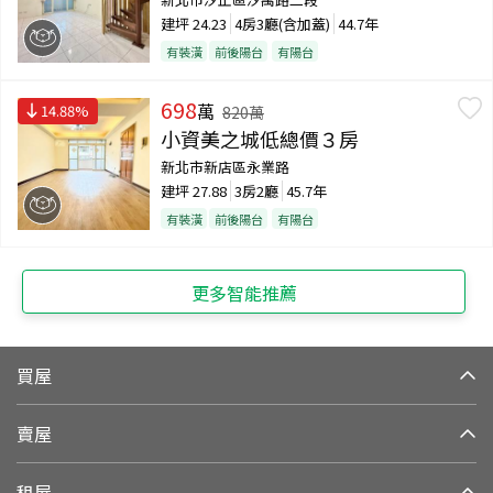
建坪
24.23
4房3廳(含加蓋)
44.7年
有裝潢
前後陽台
有陽台
698
萬
14.88
%
820
萬
小資美之城低總價３房
新北市新店區永業路
建坪
27.88
3房2廳
45.7年
有裝潢
前後陽台
有陽台
更多智能推薦
買屋
賣屋
租屋