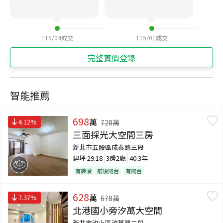
115/04
成交
115/01
成交
完整實價登錄
智能推薦
698
萬
4.12
%
728
萬
三面採光大空間三房
新北市五股區成泰路三段
建坪
29.18
3房2廳
40.3年
有裝潢
前後陽台
有陽台
628
萬
7.37
%
678
萬
北港國小旁汐萬大空間
新北市汐止區汐萬路二段