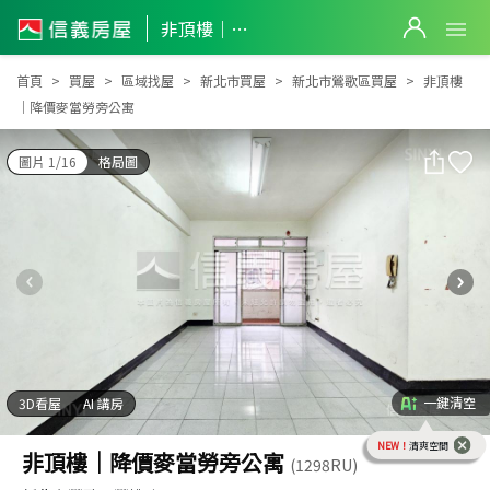
非頂樓｜降價麥當勞旁公寓
非頂樓｜降價麥當勞旁公寓
首頁
買屋
區域找屋
新北市買屋
新北市鶯歌區買屋
非頂樓
｜降價麥當勞旁公寓
圖片 1/16
格局圖
一鍵清空
3D看屋
AI 講房
NEW！
清爽空間
非頂樓｜降價麥當勞旁公寓
(1298RU)