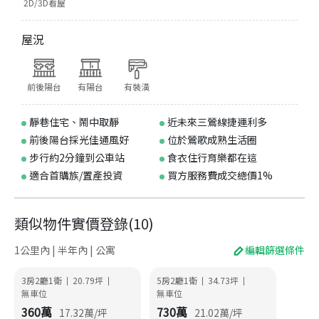
2D/3D看屋
屋況
前後陽台
有陽台
有裝潢
靜巷住宅、鬧中取靜
近未來三鶯線捷運利多
前後陽台採光佳通風好
位於鶯歌成熟生活圈
步行約2分鐘到公車站
食衣住行育樂都在這
適合首購族/置產投資
買方服務費成交總價1%
類似物件實價登錄
(
10
)
1公里內 | 半年內 | 公寓
編輯篩選條件
3房2廳1衛
20.79
坪
5房2廳1衛
34.73
坪
|
|
|
|
無車位
無車位
360
萬
730
萬
17.32
萬/坪
21.02
萬/坪