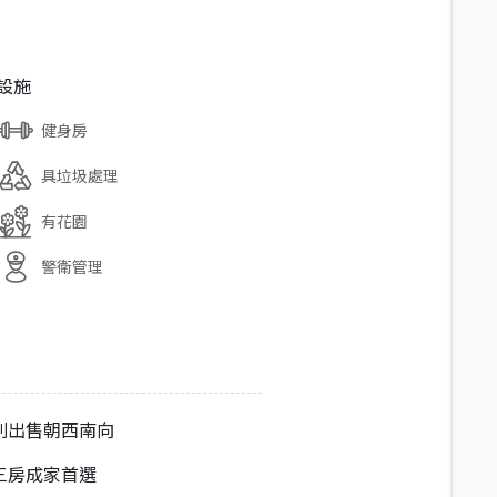
設施
健身房
具垃圾處理
有花園
警衛管理
別出售朝西南向
三房成家首選