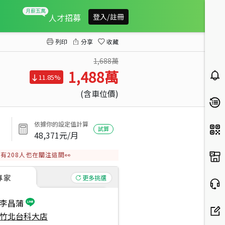
湖口沐光湖景美三房
人才招募
登入/註冊
列印
分享
收藏
1,688萬
1,488
萬
11.85%
(含車位價)
依據你的設定值計算
試算
48,371
元/月
有
208
人也在關注這間👀
專家
更多挑選
李昌蒲
竹北台科大店