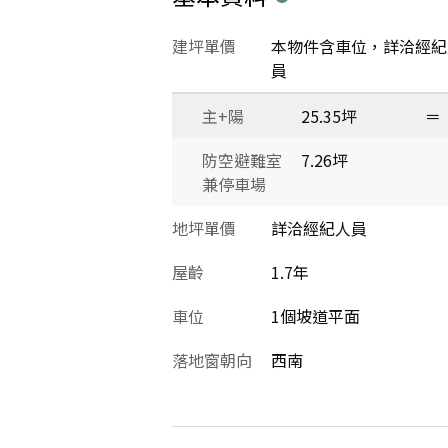
建坪單價
本物件含車位，詳洽經紀
員
主+陽
25.35坪
＝
防空避難室
7.26坪
兼停車場
地坪單價
詳洽經紀人員
屋齡
1.7年
車位
1個坡道平面
落地窗朝向
西南