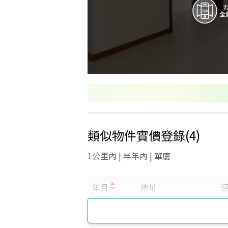
類似物件實價登錄
(
4
)
1公里內 | 半年內 | 華廈