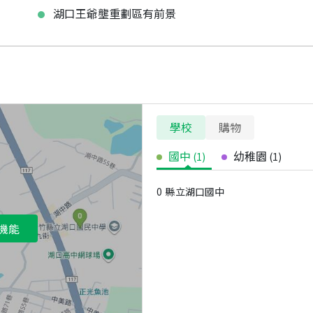
湖口王爺壟重劃區有前景
學校
購物
國中
幼稚園
(
1
)
(
1
)
0
縣立湖口國中
機能