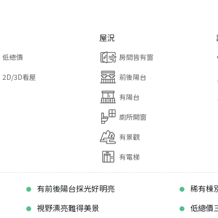
屋況
低總價
房間皆有窗
2D/3D看屋
前後陽台
有陽台
廁所開窗
有景觀
有電梯
有前後陽台採光好明亮
稀有棟
視野漂亮難得美景
低總價