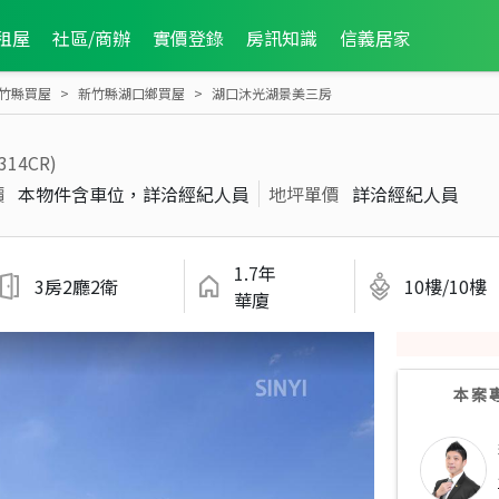
租屋
社區/商辦
實價登錄
房訊知識
信義居家
竹縣買屋
新竹縣湖口鄉買屋
湖口沐光湖景美三房
314CR)
價
本物件含車位，詳洽經紀人員
地坪單價
詳洽經紀人員
1.7年
3房2廳2衛
10樓/10樓
華廈
本案