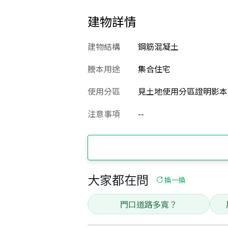
建物詳情
建物結構
鋼筋混凝土
謄本用途
集合住宅
使用分區
見土地使用分區證明影本
注意事項
--
大家都在問
換一換
門口道路多寬？