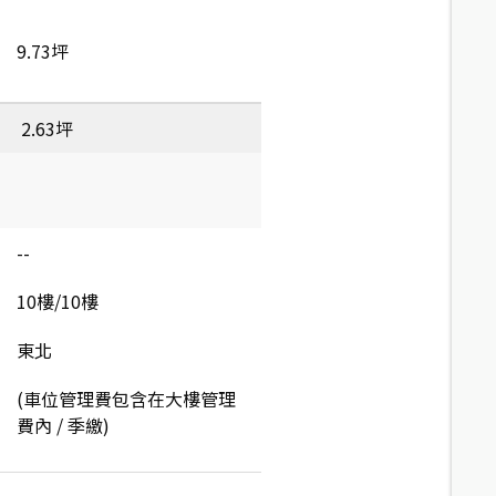
9.73坪
2.63坪
--
10樓/10樓
東北
(車位管理費包含在大樓管理
費內 / 季繳)