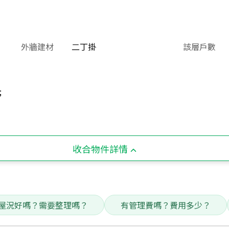
外牆建材
二丁掛
該層戶數
;
收合物件詳情
屋況好嗎？需要整理嗎？
有管理費嗎？費用多少？