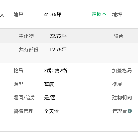
人
建坪
45.36坪
詳情
地坪
主建物
22.72坪
＋
陽台
共有部份
12.76坪
格局
3房2廳2衛
加蓋格局
類型
華廈
樓層
邊間/暗房
是/否
建物朝向
警衛管理
全天候
管理費