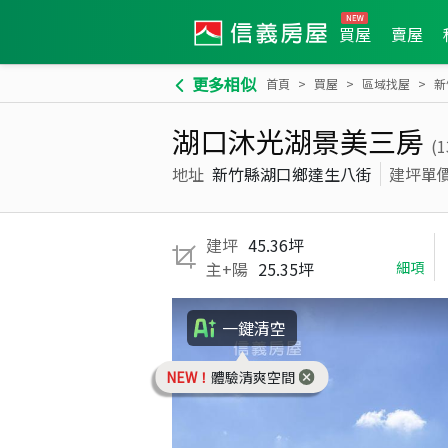
買屋
賣屋
更多相似
首頁
買屋
區域找屋
新
湖口沐光湖景美三房
(1
地址
新竹縣湖口鄉達生八街
建坪單
建坪
45.36坪
主+陽
25.35坪
細項
一鍵清空
NEW！
體驗清爽空間