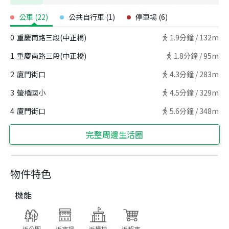
公車
(
22
)
公共自行車
(
1
)
停車場
(
6
)
0
重慶南路三段(中正橋)
1.9
分鐘 /
132m
1
重慶南路三段(中正橋)
1.8
分鐘 /
95m
2
廈門街口
4.3
分鐘 /
283m
3
螢橋國小
4.5
分鐘 /
329m
4
廈門街口
5.6
分鐘 /
348m
完整周邊生活圈
物件特色
機能
近公園
近市場
近學校
近超市