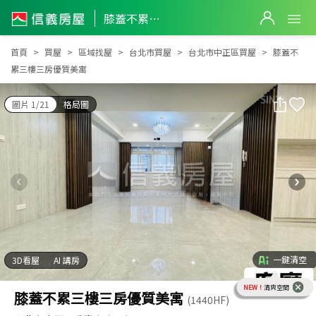
膝蓋不累三樓三房優質美寓
膝蓋不累三樓三房優質美寓
首頁
買屋
區域找屋
台北市買屋
台北市中正區買屋
膝蓋不
累三樓三房優質美寓
圖片 1/21
格局圖
一鍵清空
3D看屋
AI 講房
NEW！
清爽空間
膝蓋不累三樓三房優質美寓
(1440HF)