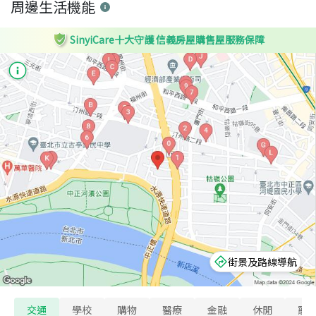
周邊生活機能
SinyiCare十大守護 信義房屋購售屋服務保障
街景及路線導航
交通
學校
購物
醫療
金融
休閒
寵