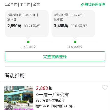
1公里內 | 半年內 | 公寓
編輯篩選條件
2房2廳1衛
34.73
坪
4房2廳2衛
38.27
坪
|
|
|
|
無車位
無車位
2,890
萬
3,468
萬
83.21
萬/坪
90.62
萬/坪
115/03
成交
115/05
成交
完整實價登錄
智能推薦
2,880
萬
⭐一層一戶⭐公寓
台北市南港區玉成街
建坪
42.05
3房2廳
41.7年