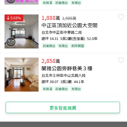
有裝潢
前後陽台
有陽台
1,888
萬
5.03
%
1,988
萬
中正區頂加近公園大空間
台北市中正區中華路二段
建坪
34.31
5房2廳(含加蓋)
52.0年
前後陽台
有陽台
廁所開窗
2,858
萬
蘭雅公園旁靜巷美３樓
台北市士林區中山北路六段
建坪
38.07
3房2廳
44.1年
有裝潢
前後陽台
有陽台
更多智能推薦