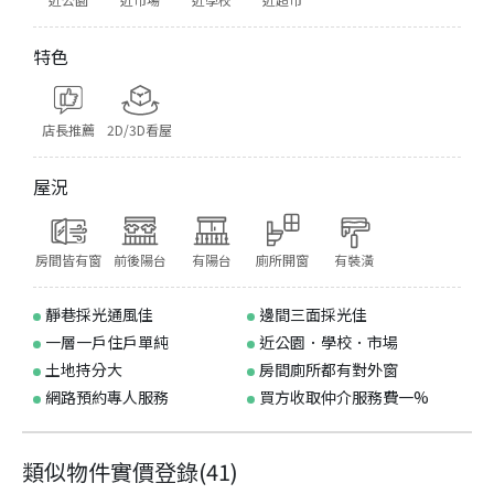
特色
店長推薦
2D/3D看屋
屋況
房間皆有窗
前後陽台
有陽台
廁所開窗
有裝潢
靜巷採光通風佳
邊間三面採光佳
一層一戶住戶單純
近公園．學校．市場
土地持分大
房間廁所都有對外窗
網路預約專人服務
買方收取仲介服務費一%
類似物件實價登錄
(
41
)