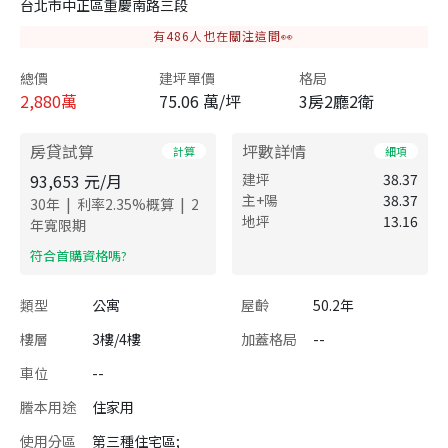
台北市中正區重慶南路三段
有
486
人也在關注這間👀
總價
建坪單價
格局
2,880
萬
75.06 萬/坪
3房2廳2衛
房貸試算
坪數詳情
計算
細項
93,653
元/月
建坪
38.37
主+陽
38.37
|
|
30
年
利率
2.35
%概算
2
地坪
13.16
年寬限期
​符合首購資格嗎?
類型
公寓
屋齡
50.2年
樓層
3樓/4樓
加蓋格局
--
車位
--
謄本用途
住家用
使用分區
第三種住宅區;