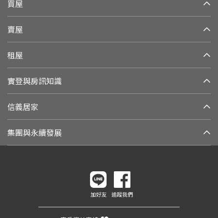
買屋
賣屋
租屋
實登與房訊知識
信義居家
集團與永續發展
加好友
追蹤我們