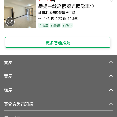
舞揚一綻高樓採光兩房車位
桃園市楊梅區新農街二段
建坪
43.45
2房2廳
13.3年
有裝潢
有景觀
有陽台
更多智能推薦
買屋
賣屋
租屋
實登與房訊知識