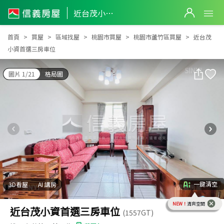
近台茂小資首選三房車位
近台茂小資首選三房車位
首頁
買屋
區域找屋
桃園市買屋
桃園市蘆竹區買屋
近台茂
小資首選三房車位
圖片 1/21
格局圖
一鍵清空
3D看屋
AI 講房
NEW！
清爽空間
近台茂小資首選三房車位
(1557GT)