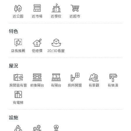
近公園
近市場
近學校
近超市
特色
店長推薦
低總價
2D/3D看屋
屋況
房間皆有窗
前後陽台
有陽台
廁所開窗
有景觀
有裝潢
有電梯
設施