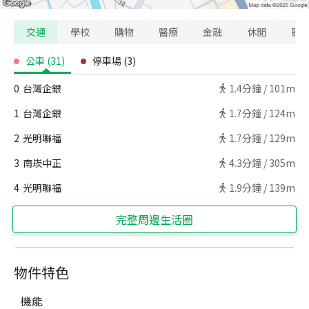
交通
學校
購物
醫療
金融
休閒
寵
公車
(
31
)
停車場
(
3
)
0
台灣企銀
1.4
分鐘 /
101m
1
台灣企銀
1.7
分鐘 /
124m
2
光明聯福
1.7
分鐘 /
129m
3
南崁中正
4.3
分鐘 /
305m
4
光明聯福
1.9
分鐘 /
139m
完整周邊生活圈
物件特色
機能