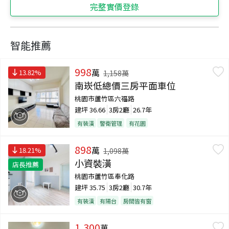
完整實價登錄
智能推薦
998
萬
13.82
%
1,158
萬
南崁低總價三房平面車位
桃園市蘆竹區六福路
建坪
36.66
3房2廳
26.7年
有裝潢
警衛管理
有花園
898
萬
18.21
%
1,098
萬
小資裝潢
店長推薦
桃園市蘆竹區奉化路
建坪
35.75
3房2廳
30.7年
有裝潢
有陽台
房間皆有窗
1,300
萬