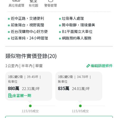
具垃圾處理
有花園
警衛管理
近中正路，交通便利
垃圾專人處理
前後陽台，視野寬闊
鬧中取靜，環境優美
近台茂購物中心好方便
B1平面獨立大車位
社區單純，24小時管理
網路預約專人服務
類似物件實價登錄
(
20
)
1公里內 | 半年內 | 華廈
編輯篩選條件
3房2廳2衛
39.45
坪
3房2廳2衛
34.78
坪
|
|
|
|
有車位
無車位
880
萬
835
萬
22.31
萬/坪
24.01
萬/坪
金富麗一期
115/05
成交
115/05
成交