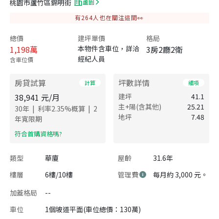
桃園市蘆竹區錦明街
蘆園
有
264
人也在關注這間👀
總價
建坪單價
格局
1,198
萬
本物件含車位，詳洽
3房2廳2衛
經紀人員
含車位價
房貸試算
坪數詳情
計算
細項
38,941
元/月
建坪
41.1
主+陽(含其他)
25.21
|
|
30
年
利率
2.35
%概算
2
地坪
7.48
年寬限期
​符合首購資格嗎?
類型
華廈
屋齡
31.6年
樓層
6樓/10樓
管理費
每月約 3,000 元。
加蓋格局
--
車位
1個坡道平面(車位總價：130萬)