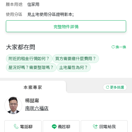
謄本用途
住家用
使用分區
見土地使用分區證明影本;
完整物件詳情
大家都在問
換一換
附近的租金行情如何？
買方需要繳什麼費用？
屋況好嗎？需要整理嗎？
土地屬性為何？
本案專家
更多挑選
楊喆甯
南崁六福店
電話聊
回電給我
義起聊