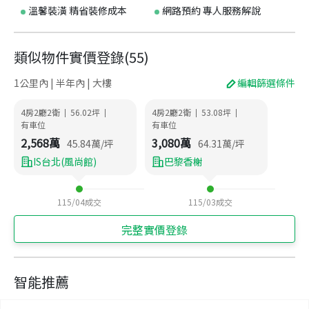
溫馨裝潢 精省裝修成本
網路預約 專人服務解說
類似物件實價登錄
(
55
)
1公里內 | 半年內 | 大樓
編輯篩選條件
4房2廳2衛
56.02
坪
4房2廳2衛
53.08
坪
|
|
|
|
有車位
有車位
2,568
萬
3,080
萬
45.84
萬/坪
64.31
萬/坪
IS台北(風尚館)
巴黎香榭
115/04
成交
115/03
成交
完整實價登錄
智能推薦