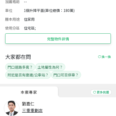
加蓋格局
--
車位
1個升降平面(車位總價：180萬)
謄本用途
住家用
使用分區
住宅區;
完整物件詳情
大家都在問
換一換
門口道路多寬？
土地屬性為何？
附近是否有捷運/公車站？
門口可否停車？
本案專家
更多挑選
劉嘉仁
三重重劃店