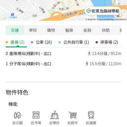
街景及路線導航
交通
學校
購物
醫療
金融
休閒
寵
捷運
(
2
)
公車
(
16
)
公共自行車
(
1
)
停車場
(
2
)
0
重陽橋站(規劃中) - 出口
13.4
分鐘 /
952m
1
分子尾站(規劃中) - 出口
15.5
分鐘 /
1110m
物件特色
機能
近公園
近市場
近學校
近超市
近捷運