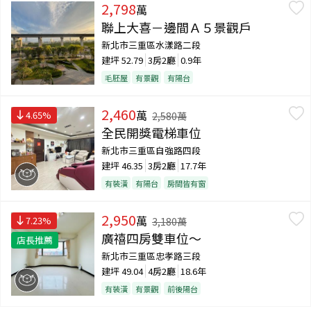
2,798
萬
聯上大喜－邊間Ａ５景觀戶
新北市三重區水漾路二段
建坪
52.79
3房2廳
0.9年
毛胚屋
有景觀
有陽台
2,460
萬
4.65
%
2,580
萬
全民開獎電梯車位
新北市三重區自強路四段
建坪
46.35
3房2廳
17.7年
有裝潢
有陽台
房間皆有窗
2,950
萬
7.23
%
3,180
萬
廣禧四房雙車位～
店長推薦
新北市三重區忠孝路三段
建坪
49.04
4房2廳
18.6年
有裝潢
有景觀
前後陽台