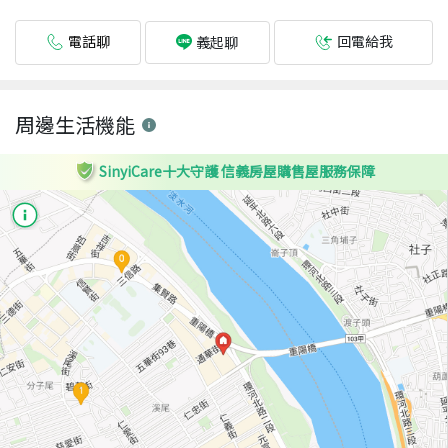
電話聊
回電給我
義起聊
周邊生活機能
SinyiCare十大守護 信義房屋購售屋服務保障