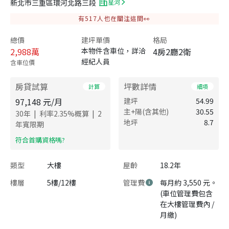
新北市三重區環河北路三段
星河
有
517
人也在關注這間👀
總價
建坪單價
格局
2,988
萬
本物件含車位，詳洽
4房2廳2衛
經紀人員
含車位價
房貸試算
坪數詳情
計算
細項
97,148
元/月
建坪
54.99
主+陽(含其他)
30.55
|
|
30
年
利率
2.35
%概算
2
地坪
8.7
年寬限期
​符合首購資格嗎?
類型
大樓
屋齡
18.2年
樓層
5樓/12樓
管理費
每月約 3,550 元。
(車位管理費包含
在大樓管理費內 /
月繳)