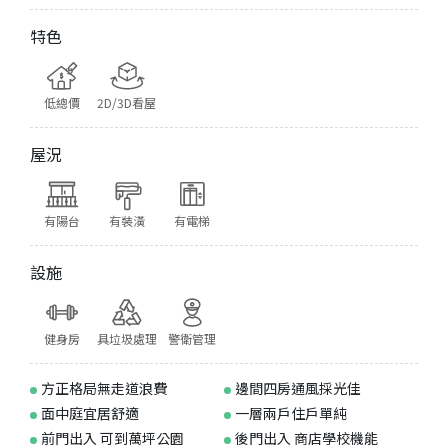
特色
低總價
2D/3D看屋
屋況
有陽台
有裝潢
有電梯
設施
健身房
具垃圾處理
警衛管理
方正格局無走道浪費
邊間四房通風採光佳
面中庭宜居舒適
一層兩戶住戶單純
前門出入 可到萬坪公園
後門出入 商店學校機能