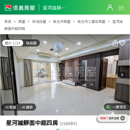
星河謐靜面中庭四房
星河謐靜面中庭四房
首頁
買屋
區域找屋
新北市買屋
新北市三重區買屋
星河謐
靜面中庭四房
圖片 1/18
格局圖
一鍵清空
3D看屋
AI 講房
NEW！
清爽空間
星河謐靜面中庭四房
(1589BV)