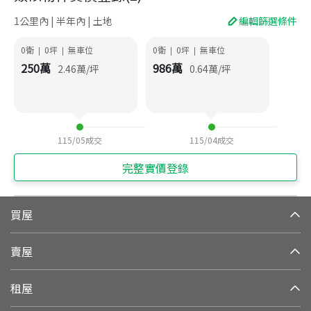
1公里內 | 半年內 | 土地
編輯篩選條件
0衛
0
坪
無車位
0衛
0
坪
無車位
|
|
|
|
250
萬
986
萬
2.46
萬/坪
0.64
萬/坪
115/05
成交
115/04
成交
完整實價登錄
買屋
賣屋
租屋