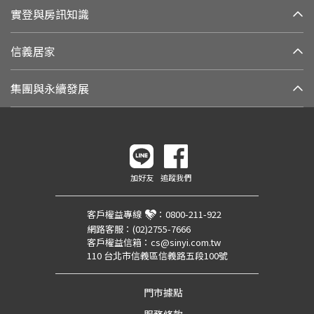
實登與房訊知識
信義居家
集團與永續發展
加好友
追蹤我們
客戶權益專線
：
0800-211-922
網路客服：
(02)2755-7666
客戶權益信箱：
cs@sinyi.com.tw
110 台北市信義區信義路五段100號
門市據點
服務條款