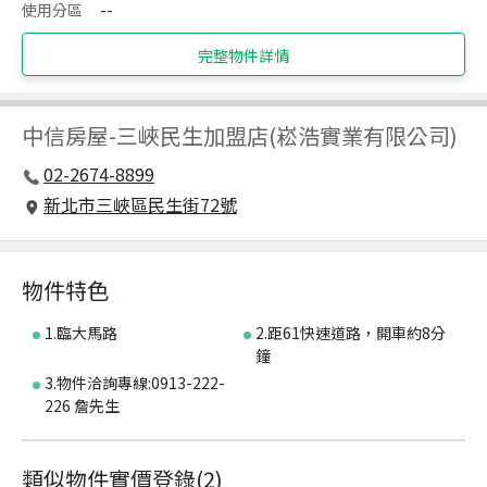
使用分區
--
完整物件詳情
中信房屋
-
三峽民生加盟店(崧浩實業有限公司)
02-2674-8899
新北市三峽區民生街72號
物件特色
1.臨大馬路
2.距61快速道路，開車約8分
鐘
3.物件洽詢專線:0913-222-
226 詹先生
類似物件實價登錄
(
2
)