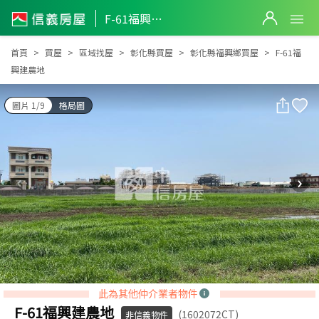
F-61福興建農地
F-61福興建農地
首頁
買屋
區域找屋
彰化縣買屋
彰化縣福興鄉買屋
F-61福
興建農地
圖片 1/9
格局圖
此為其他仲介業者物件
F-61福興建農地
(1602072CT)
非信義物件