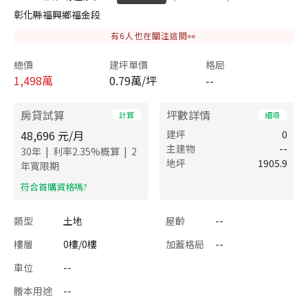
彰化縣福興鄉福金段
有
6
人也在關注這間👀
總價
建坪單價
格局
1,498
萬
0.79萬/坪
--
房貸試算
坪數詳情
計算
細項
48,696
元/月
建坪
0
主建物
--
|
|
30
年
利率
2.35
%概算
2
地坪
1905.9
年寬限期
​符合首購資格嗎?
類型
土地
屋齡
--
樓層
0樓/0樓
加蓋格局
--
車位
--
謄本用途
--