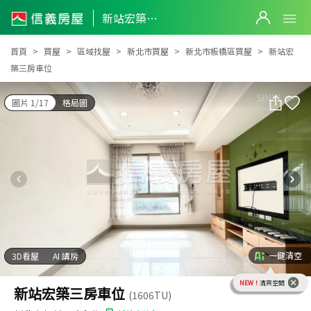
新站宏築三房車位
新站宏築三房車位
首頁
買屋
區域找屋
新北市買屋
新北市板橋區買屋
新站宏
築三房車位
圖片 1/17
格局圖
一鍵清空
3D看屋
AI 講房
NEW！
清爽空間
新站宏築三房車位
(1606TU)