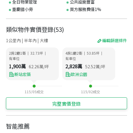
全日物業管理
公共設施豐富
重慶國小旁
買方服務費僅1%
類似物件實價登錄
(
53
)
1公里內 | 半年內 | 大樓
編輯篩選條件
2房2廳1衛
32.73
坪
4房1廳2衛
53.85
坪
|
|
|
|
有車位
有車位
1,900
萬
2,828
萬
62.26
萬/坪
52.52
萬/坪
新站宏築
歐洲公園
115/05
成交
115/02
成交
完整實價登錄
智能推薦