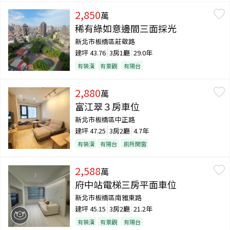
2,850
萬
稀有綠如意邊間三面採光
新北市板橋區莊敬路
建坪
43.76
3房1廳
29.0年
有裝潢
有景觀
有陽台
2,880
萬
富江翠３房車位
新北市板橋區中正路
建坪
47.25
3房2廳
4.7年
有裝潢
有陽台
廁所開窗
2,588
萬
府中站電梯三房平面車位
新北市板橋區南雅東路
建坪
45.15
3房2廳
21.2年
有裝潢
有景觀
有陽台