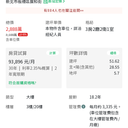
新北市板橋區廣和街
新站宏築
有
884
人也在關注這間👀
總價
建坪單價
格局
2,888
萬
本物件含車位，詳洽
3房2廳2衛1室
經紀人員
3,188萬
9.41%
含車位價
房貸試算
坪數詳情
計算
細項
93,896
元/月
建坪
51.62
主+陽(含其他)
28.55
|
|
30
年
利率
2.35
%概算
2
地坪
5.7
年寬限期
​符合首購資格嗎?
類型
大樓
屋齡
18.2年
樓層
3樓/20樓
管理費
每月約 3,335 元。
(車位管理費包含
在大樓管理費內 /
月繳)