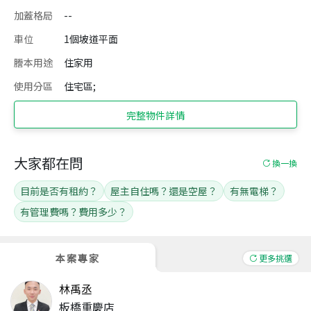
加蓋格局
--
車位
1個坡道平面
謄本用途
住家用
使用分區
住宅區;
完整物件詳情
大家都在問
換一換
目前是否有租約？
屋主自住嗎？還是空屋？
有無電梯？
有管理費嗎？費用多少？
本案專家
更多挑選
林禹丞
板橋重慶店