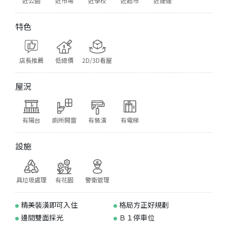
近公園
近市場
近學校
近超市
近捷運
特色
店長推薦
低總價
2D/3D看屋
屋況
有陽台
廁所開窗
有裝潢
有電梯
設施
具垃圾處理
有花園
警衛管理
精美裝潢即可入住
格局方正好規劃
邊間雙面採光
Ｂ１停車位