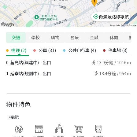
街景及路線導航
交通
學校
購物
醫療
金融
休閒
寵
捷運
(
2
)
公車
(
31
)
公共自行車
(
4
)
停車場
(
3
)
0
莒光站(興建中) - 出口
13.9
分鐘 /
1016m
1
廷寮站(規劃中) - 出口
13.4
分鐘 /
954m
物件特色
機能