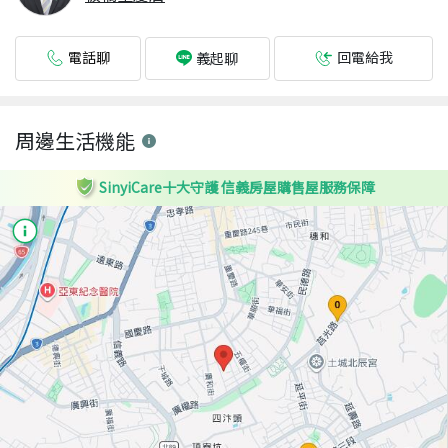
電話聊
回電給我
義起聊
周邊生活機能
SinyiCare十大守護 信義房屋購售屋服務保障