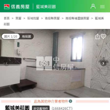
籃城美莊園
籃城美莊園
首頁
買屋
區域找屋
南投縣買屋
南投縣埔里鎮買屋
籃城美
莊園
圖片 1/20
格局圖
此為其他仲介業者物件
籃城美莊園
(1668426CT)
非信義物件