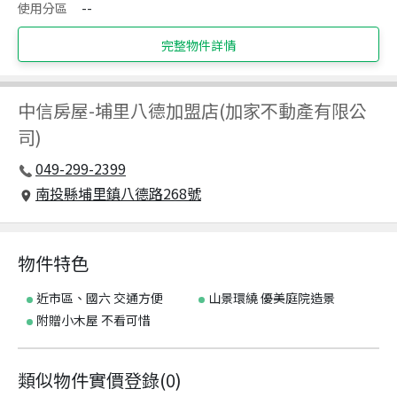
使用分區
--
完整物件詳情
中信房屋
-
埔里八德加盟店(加家不動產有限公
司)
049-299-2399
南投縣埔里鎮八德路268號
物件特色
近市區、國六 交通方便
山景環繞 優美庭院造景
附贈小木屋 不看可惜
類似物件實價登錄
(
0
)