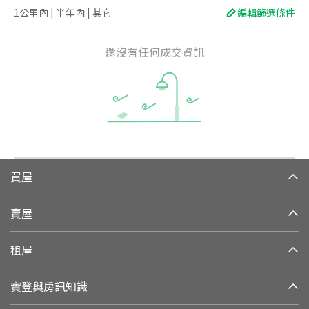
1公里內 | 半年內 | 其它
編輯篩選條件
還沒有任何成交資訊
買屋
賣屋
租屋
實登與房訊知識