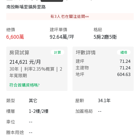
南投縣埔里鎮房里路
有
3
人也在關注這間👀
總價
建坪單價
格局
6,600
萬
92.64萬/坪
5房2廳5衛
房貸試算
坪數詳情
計算
細項
214,621
元/月
建坪
71.24
主建物
71.24
|
|
30
年
利率
2.35
%概算
2
地坪
604.63
年寬限期
​符合首購資格嗎?
類型
其它
屋齡
34.1年
樓層
1-2樓/2樓
加蓋格局
--
車位
--
謄本用途
--