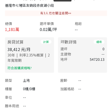
基隆市七堵區友蚋段赤皮湖小段
有
3
人也在關注這間👀
總價
建坪單價
格局
1,181
萬
0.02萬/坪
--
房貸試算
坪數詳情
計算
細項
38,412
元/月
建坪
0
主建物
--
|
|
30
年
利率
2.35
%概算
2
地坪
54720.13
年寬限期
​符合首購資格嗎?
類型
土地
屋齡
--
樓層
0樓/0樓
加蓋格局
--
車位
--
謄本用途
--