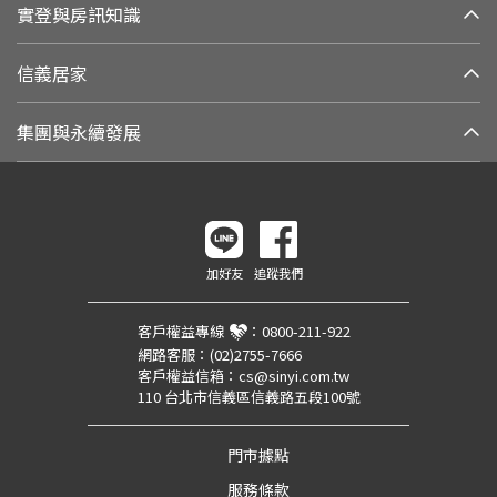
實登與房訊知識
信義居家
集團與永續發展
加好友
追蹤我們
客戶權益專線
：
0800-211-922
網路客服：
(02)2755-7666
客戶權益信箱：
cs@sinyi.com.tw
110 台北市信義區信義路五段100號
門市據點
服務條款