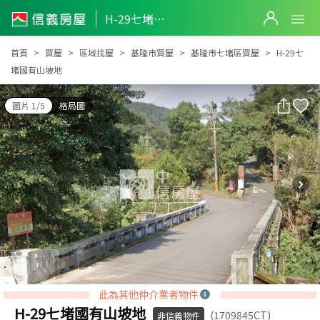
H-29七堵國有山坡地
H-29七堵國有山坡地
首頁
買屋
區域找屋
基隆市買屋
基隆市七堵區買屋
H-29七
堵國有山坡地
圖片 1/5
格局圖
此為其他仲介業者物件
H-29七堵國有山坡地
(1709845CT)
非信義物件