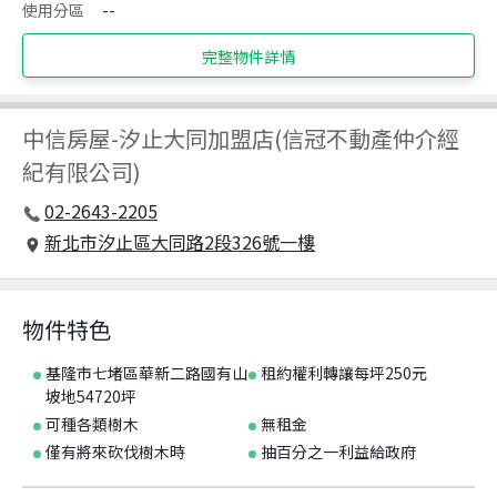
使用分區
--
完整物件詳情
中信房屋
-
汐止大同加盟店(信冠不動產仲介經
紀有限公司)
02-2643-2205
新北市汐止區大同路2段326號一樓
物件特色
基隆市七堵區華新二路國有山
租約權利轉讓每坪250元
坡地54720坪
可種各類樹木
無租金
僅有將來砍伐樹木時
抽百分之一利益給政府