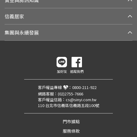
實登與房訊知識
信義居家
集團與永續發展
加好友
追蹤我們
客戶權益專線
：
0800-211-922
網路客服：
(02)2755-7666
客戶權益信箱：
cs@sinyi.com.tw
110 台北市信義區信義路五段100號
門市據點
服務條款