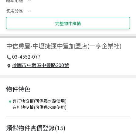
謄本用途
--
使用分區
--
完整物件詳情
中信房屋
-
中壢捷運中豐加盟店(一亨企業社)
03-4552-077
桃園市中壢區中豐路200號
物件特色
有打地役權(可供農水路使用)
有打地役權(可供農水路使用)
類似物件實價登錄
(
15
)