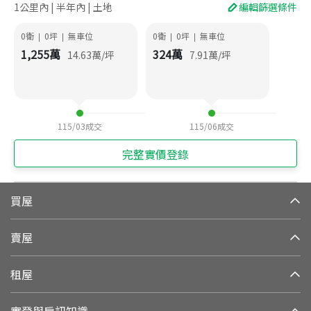
1公里內 | 半年內 | 土地
編輯篩選條件
0衛
0
坪
無車位
0衛
0
坪
無車位
|
|
|
|
1,255
萬
324
萬
14.63
萬/坪
7.91
萬/坪
115/03
成交
115/06
成交
完整實價登錄
買屋
賣屋
租屋