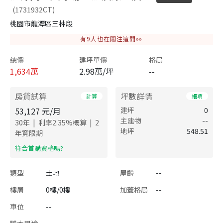
(1731932CT)
桃園市龍潭區三林段
有
9
人也在關注這間👀
總價
建坪單價
格局
1,634
萬
2.98萬/坪
--
房貸試算
坪數詳情
計算
細項
53,127
元/月
建坪
0
主建物
--
|
|
30
年
利率
2.35
%概算
2
地坪
548.51
年寬限期
​符合首購資格嗎?
類型
土地
屋齡
--
樓層
0樓/0樓
加蓋格局
--
車位
--