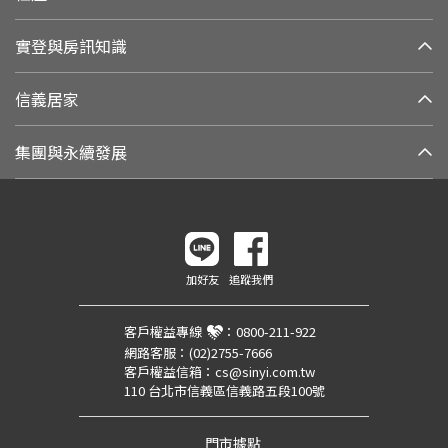
實登與房訊知識
信義居家
集團與永續發展
加好友
追蹤我們
客戶權益專線
：
0800-211-922
網路客服：
(02)2755-7666
客戶權益信箱：
cs@sinyi.com.tw
110 台北市信義區信義路五段100號
門市據點