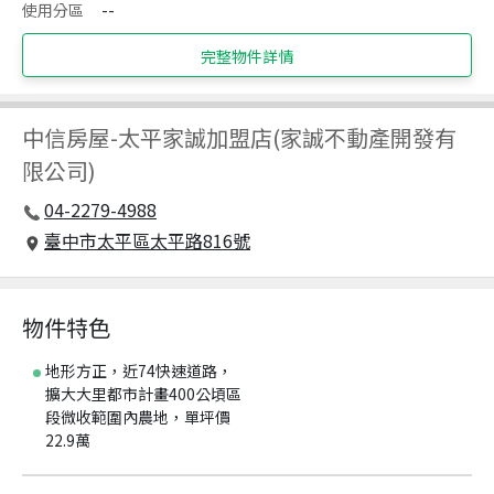
使用分區
--
完整物件詳情
中信房屋
-
太平家誠加盟店(家誠不動產開發有
限公司)
04-2279-4988
臺中市太平區太平路816號
物件特色
地形方正，近74快速道路，
擴大大里都市計畫400公頃區
段微收範圍內農地，單坪價
22.9萬