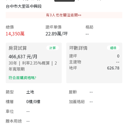
台中市大里區中興段
有
3
人也在關注這間👀
總價
建坪單價
格局
14,350
萬
22.89萬/坪
--
房貸試算
坪數詳情
計算
細項
466,637
元/月
建坪
0
主建物
--
|
|
30
年
利率
2.35
%概算
2
地坪
626.78
年寬限期
​符合首購資格嗎?
類型
土地
屋齡
--
樓層
0樓/0樓
加蓋格局
--
車位
--
謄本用途
--