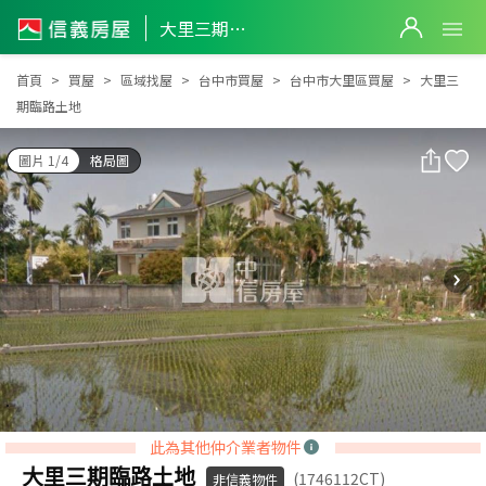
大里三期臨路土地
大里三期臨路土地
首頁
買屋
區域找屋
台中市買屋
台中市大里區買屋
大里三
期臨路土地
圖片 1/4
格局圖
此為其他仲介業者物件
大里三期臨路土地
(1746112CT)
非信義物件