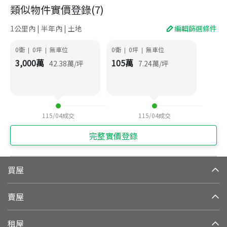
類似物件實價登錄
(
7
)
1公里內 | 半年內 | 土地
編輯篩選條件
0衛
0
坪
無車位
0衛
0
坪
無車位
|
|
|
|
3,000
萬
105
萬
42.38
萬/坪
7.24
萬/坪
115/04
成交
115/04
成交
完整實價登錄
買屋
賣屋
租屋