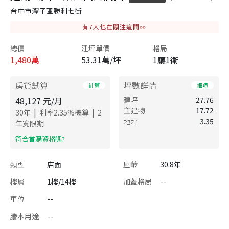
台中市潭子區勝利七街
有
7
人也在關注這間👀
總價
建坪單價
格局
1,480
萬
53.31萬/坪
1廳1衛
房貸試算
坪數詳情
計算
細項
48,127
元/月
建坪
27.76
主建物
17.72
|
|
30
年
利率
2.35
%概算
2
地坪
3.35
年寬限期
​符合首購資格嗎?
類型
店面
屋齡
30.8年
樓層
1樓/14樓
加蓋格局
--
車位
--
謄本用途
--