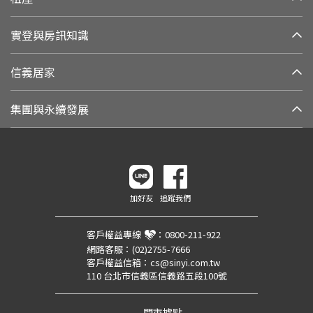
實登與房訊知識
信義居家
集團與永續發展
加好友
追蹤我們
客戶權益專線
：
0800-211-922
網路客服：
(02)2755-7666
客戶權益信箱：
cs@sinyi.com.tw
110 台北市信義區信義路五段100號
門市據點