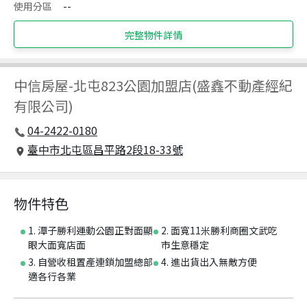
使用分區
--
完整物件詳情
中信房屋
-
北屯823公園加盟店(盛鑫不動產經紀
有限公司)
04-2422-0180
臺中市北屯區昌平路2段18-33號
物件特色
1. 潭子勝利運動公園正對面顯
2. 面寬11米勝利商圈文武吃
眼大面寬店面
市生意穩定
3. 自營收租置產連鎖加盟總部
4. 進出貨出入無敵方便
適各行各業