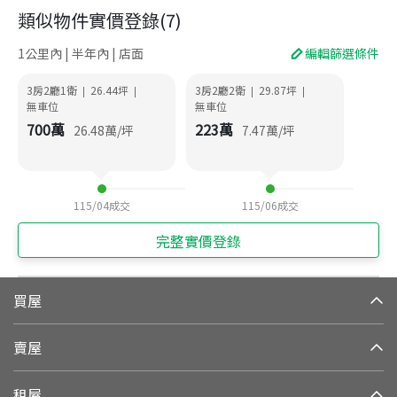
類似物件實價登錄
(
7
)
1公里內 | 半年內 | 店面
編輯篩選條件
3房2廳1衛
26.44
坪
3房2廳2衛
29.87
坪
|
|
|
|
無車位
無車位
700
萬
223
萬
26.48
萬/坪
7.47
萬/坪
115/04
成交
115/06
成交
完整實價登錄
買屋
賣屋
租屋