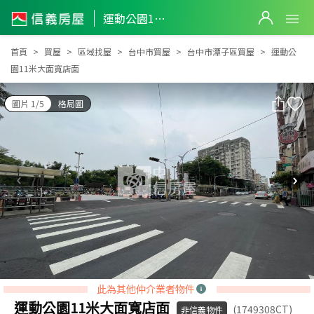
運動公園11米大面寬店面
運動公園11米大面寬店面
首頁
買屋
區域找屋
台中市買屋
台中市潭子區買屋
運動公
園11米大面寬店面
圖片 1/5
格局圖
此為其他仲介業者物件
運動公園11米大面寬店面
(1749308CT)
非信義物件