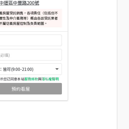
中壢區中豐路200號
義房屋受託銷售，各項責任（包括但不
實性及仲介義務等）概由各該受託業者
不屬信義房屋控制及負責範圍。
可(9:00-21:00)
示您已同意本站
服務條款
與
隱私權聲明
預約看屋