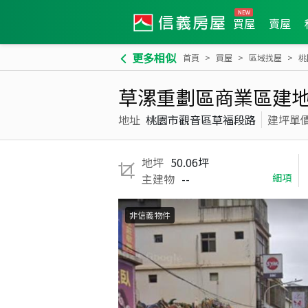
買屋
賣屋
更多相似
首頁
買屋
區域找屋
桃
草漯重劃區商業區建
地址
桃園市觀音區草福段路
建坪單
地坪
50.06坪
主建物
--
細項
非信義物件