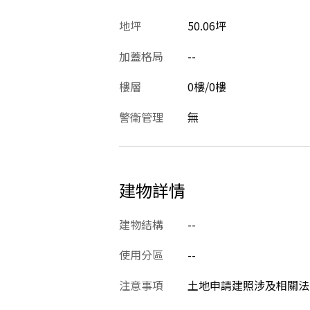
地坪
50.06坪
加蓋格局
--
樓層
0樓/0樓
警衛管理
無
建物詳情
建物結構
--
使用分區
--
注意事項
土地申請建照涉及相關法