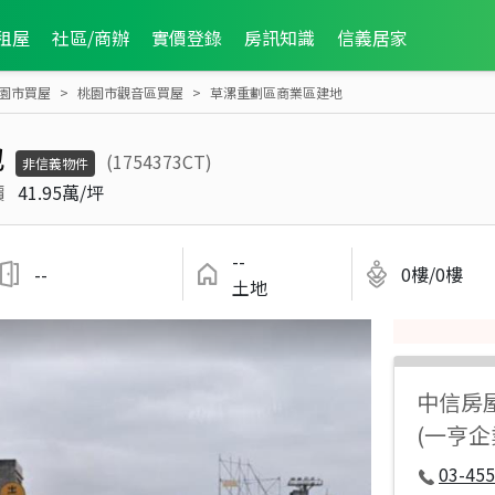
租屋
社區/商辦
實價登錄
房訊知識
信義居家
園市買屋
桃園市觀音區買屋
草漯重劃區商業區建地
地
(1754373CT)
非信義物件
價
41.95萬/坪
--
--
0樓/0樓
土地
中信房
(一亨企
03-455