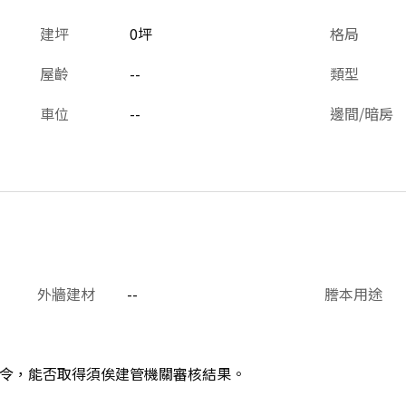
建坪
0坪
格局
屋齡
--
類型
車位
--
邊間/暗房
外牆建材
--
謄本用途
令，能否取得須俟建管機關審核結果。