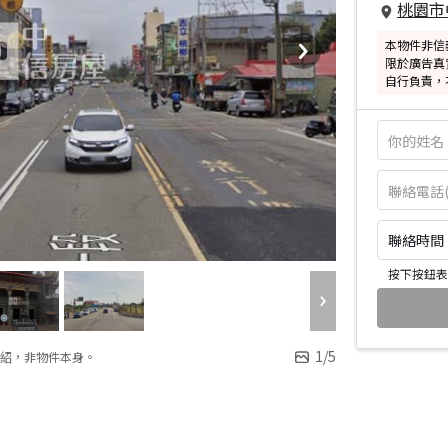
桃園市
本物件非信
限於廣告真
自行負責，
聯絡時間：皆
按下按鈕表
1
/
5
紹，非物件本身。