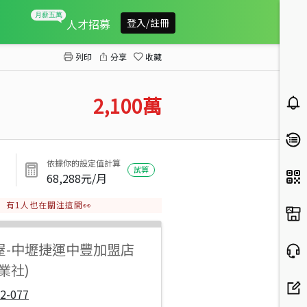
草漯重劃區商業區建地
人才招募
登入/註冊
列印
分享
收藏
2,100
萬
依據你的設定值計算
試算
68,288
元/月
有
1
人也在關注這間👀
屋
-
中壢捷運中豐加盟店
業社)
2-077