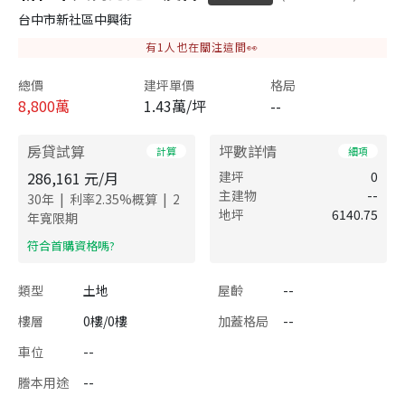
台中市新社區中興街
有
1
人也在關注這間👀
總價
建坪單價
格局
8,800
萬
1.43萬/坪
--
房貸試算
坪數詳情
計算
細項
286,161
元/月
建坪
0
主建物
--
|
|
30
年
利率
2.35
%概算
2
地坪
6140.75
年寬限期
​符合首購資格嗎?
類型
土地
屋齡
--
樓層
0樓/0樓
加蓋格局
--
車位
--
謄本用途
--