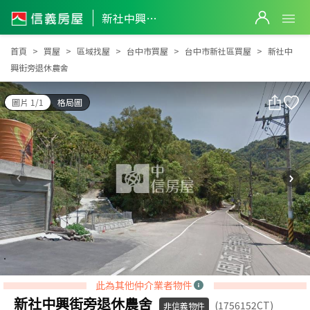
新社中興街旁退休農舍
新社中興街旁退休農舍
首頁
買屋
區域找屋
台中市買屋
台中市新社區買屋
新社中
興街旁退休農舍
圖片 1/1
格局圖
此為其他仲介業者物件
新社中興街旁退休農舍
(1756152CT)
非信義物件