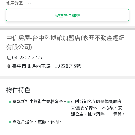
使用分區
--
完整物件詳情
中信房屋
-
台中科博館加盟店(家旺不動產經紀
有限公司)
04-2327-5777
臺中市北區西屯路一段226之5號
物件特色
※臨新社中興街主要幹道旁。
※附近知名花園景觀餐廳臨
立:薰衣草森林、沐心泉、安
妮公主、桃李河畔……等等。
※適合退休、度假、休閒。