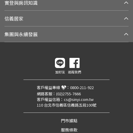
實登與房訊知識
信義居家
集團與永續發展
加好友
追蹤我們
客戶權益專線
：
0800-211-922
網路客服：
(02)2755-7666
客戶權益信箱：
cs@sinyi.com.tw
110 台北市信義區信義路五段100號
門市據點
服務條款