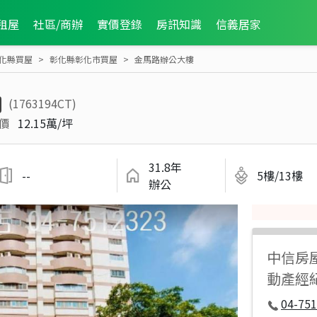
租屋
社區/商辦
實價登錄
房訊知識
信義居家
化縣買屋
彰化縣彰化市買屋
金馬路辦公大樓
(1763194CT)
價
12.15萬/坪
31.8年
--
5樓/13樓
辦公
中信房
動產經
04-751