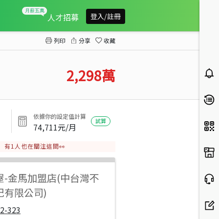
金馬路辦公大樓
人才招募
登入/註冊
列印
分享
收藏
2,298
萬
依據你的設定值計算
試算
74,711
元/月
有
1
人也在關注這間👀
屋
-
金馬加盟店(中台灣不
紀有限公司)
2-323