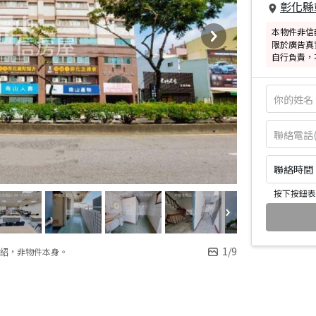
彰化縣
本物件非信
限於廣告真
自行負責，
聯絡時間：皆
按下按鈕表
1
/
9
紹，非物件本身。