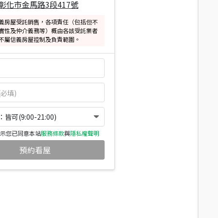
彰化市金馬路3段417號
義房屋受託銷售，各項責任（包括但不
實性及仲介義務等）概由各該受託業者
不屬信義房屋控制及負責範圍。
可(9:00-21:00)
示您已同意本站
服務條款
與
隱私權聲明
預約看屋