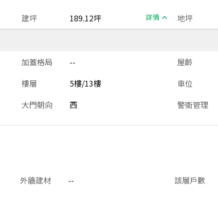
建坪
189.12坪
詳情
地坪
加蓋格局
--
屋齡
樓層
5樓/13樓
車位
大門朝向
西
警衛管理
外牆建材
--
該層戶數