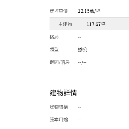
建坪單價
12.15萬/坪
主建物
117.67坪
格局
--
類型
辦公
邊間/暗房
--/--
建物詳情
建物結構
--
謄本用途
--