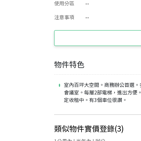
使用分區
--
注意事項
--
物件特色
室內百坪大空間。商務辦公首選。
會議室。每層2部電梯，進出方便
定收租中。有3個車位很讚。
類似物件實價登錄
(
3
)