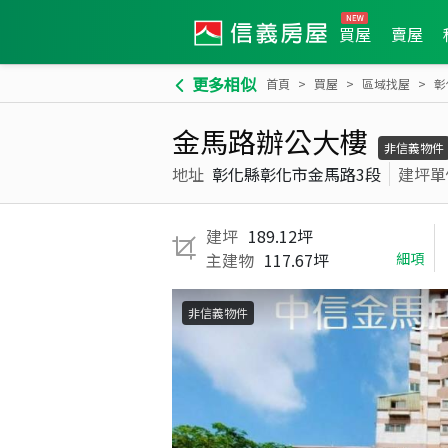
買屋
賣屋
更多相似
首頁
買屋
區域找屋
彰
金馬路辦公大樓
非信義物件
地址
彰化縣彰化市金馬路3段
建坪單
建坪
189.12坪
主建物
117.67坪
細項
非信義物件