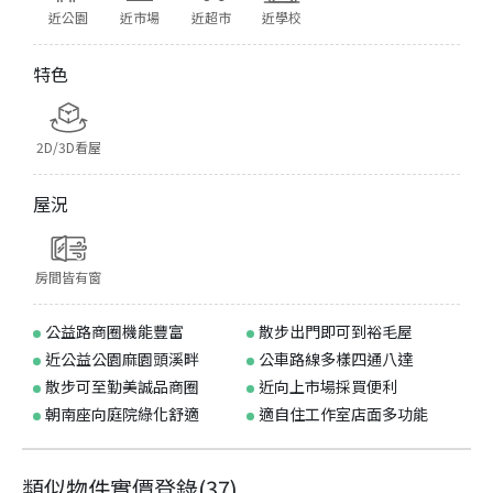
近公園
近市場
近超市
近學校
特色
2D/3D看屋
屋況
房間皆有窗
公益路商圈機能豐富
散步出門即可到裕毛屋
近公益公園麻園頭溪畔
公車路線多樣四通八達
散步可至勤美誠品商圈
近向上市場採買便利
朝南座向庭院綠化舒適
適自住工作室店面多功能
類似物件實價登錄
(
37
)