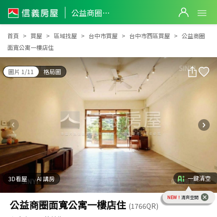
公益商圈面寬公寓一樓店住
公益商圈面寬公寓一樓店住
首頁
買屋
區域找屋
台中市買屋
台中市西區買屋
公益商圈
面寬公寓一樓店住
圖片 1/11
格局圖
一鍵清空
3D看屋
AI 講房
NEW！
清爽空間
公益商圈面寬公寓一樓店住
(1766QR)