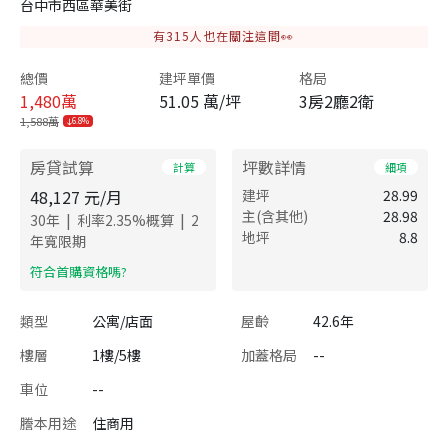
台中市西區華美街
有
315
人也在關注這間👀
總價
建坪單價
格局
1,480
萬
51.05 萬/坪
3房2廳2衛
1,588萬
6.8%
房貸試算
坪數詳情
計算
細項
48,127
元/月
建坪
28.99
主(含其他)
28.98
|
|
30
年
利率
2.35
%概算
2
地坪
8.8
年寬限期
​符合首購資格嗎?
類型
公寓/店面
屋齡
42.6年
樓層
1樓/5樓
加蓋格局
--
車位
--
謄本用途
住商用