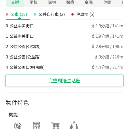
交通
學校
購物
醫療
金融
休閒
寵
公車
(
18
)
公共自行車
(
2
)
停車場
(
5
)
0
公益中美街口
1.9
分鐘 /
141m
1
公益中美街口
1.9
分鐘 /
141m
2
公益公園(公益路)
2.8
分鐘 /
198m
3
公益公園(公益路)
3
分鐘 /
216m
4
公益公園(忠明南路)
4.4
分鐘 /
317m
完整周邊生活圈
物件特色
機能