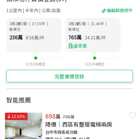
1公里內 | 半年內 | 公寓/店面
編輯篩選條件
3房2廳2衛
27.55
坪
3房2廳1衛
31.46
坪
|
|
|
|
無車位
無車位
236
萬
765
萬
8.56
萬/坪
24.31
萬/坪
皇家堡
115/06
成交
115/04
成交
完整實價登錄
智能推薦
698
萬
12.53
%
798
萬
降價｜西區有整理電梯兩房
台中市西區成功路
建坪
26.5
2房2廳
42.1年