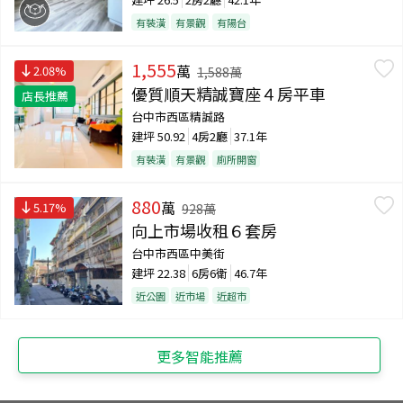
有裝潢
有景觀
有陽台
1,555
萬
2.08
%
1,588
萬
優質順天精誠寶座４房平車
店長推薦
台中市西區精誠路
建坪
50.92
4房2廳
37.1年
有裝潢
有景觀
廁所開窗
880
萬
5.17
%
928
萬
向上市場收租６套房
台中市西區中美街
建坪
22.38
6房6衛
46.7年
近公園
近市場
近超市
更多智能推薦