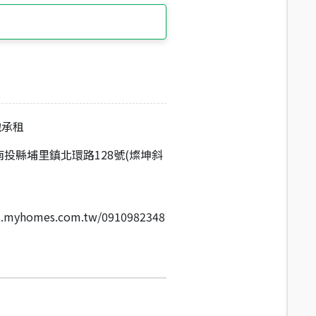
地承租
投縣埔里鎮北環路128號(燦坤斜
les.myhomes.com.tw/0910982348