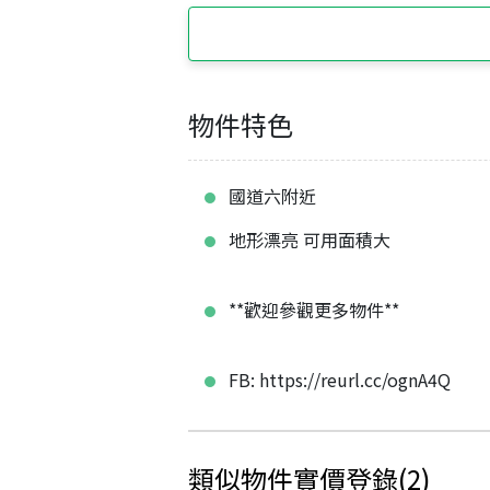
物件特色
國道六附近
地形漂亮 可用面積大
**歡迎參觀更多物件**
FB: https://reurl.cc/ognA4Q
類似物件實價登錄
(
2
)