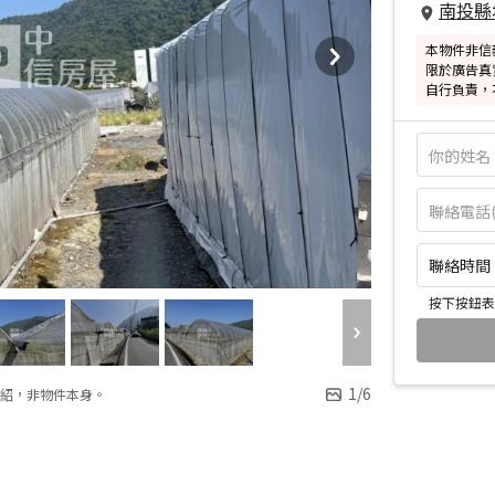
南投縣
本物件非信
限於廣告真
自行負責，
聯絡時間：皆
按下按鈕表
1
/
6
紹，非物件本身。