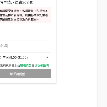
埔里鎮八德路268號
義房屋受託銷售，各項責任（包括但不
實性及仲介義務等）概由各該受託業者
不屬信義房屋控制及負責範圍。
可(9:00-21:00)
示您已同意本站
服務條款
與
隱私權聲明
預約看屋