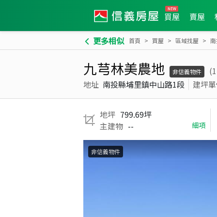
買屋
賣屋
更多相似
首頁
買屋
區域找屋
南
九芎林美農地
(
非信義物件
地址
南投縣埔里鎮中山路1段
建坪單
地坪
799.69坪
主建物
--
細項
非信義物件