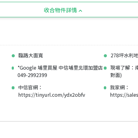
收合物件詳情
臨路大面寬
278坪水利
*Google 埔里買屋 中信埔里北環加盟店
現場了解：南
049-2992399
對面)
中信官網：
我家網：
https://tinyurl.com/ydx2obfv
https://sa