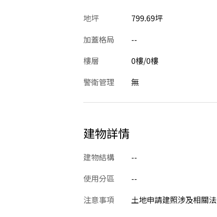
地坪
799.69坪
加蓋格局
--
樓層
0樓/0樓
警衛管理
無
建物詳情
建物結構
--
使用分區
--
注意事項
土地申請建照涉及相關法