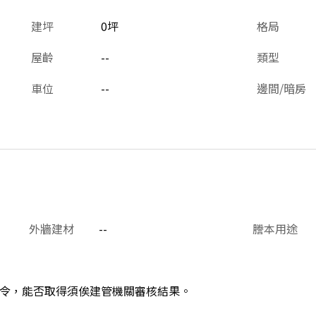
建坪
0坪
格局
屋齡
--
類型
車位
--
邊間/暗房
外牆建材
--
謄本用途
令，能否取得須俟建管機關審核結果。