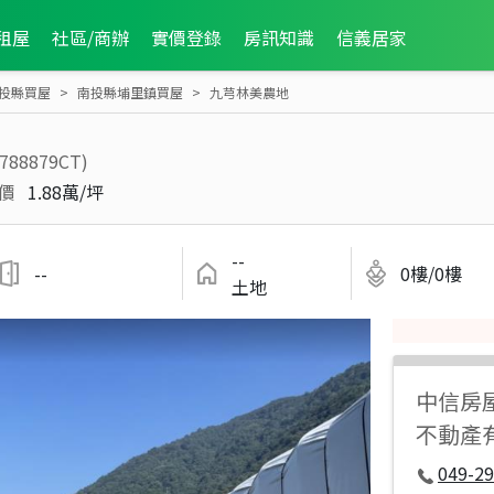
租屋
社區/商辦
實價登錄
房訊知識
信義居家
投縣買屋
南投縣埔里鎮買屋
九芎林美農地
1788879CT)
價
1.88萬/坪
--
--
0樓/0樓
土地
中信房
不動產
049-29