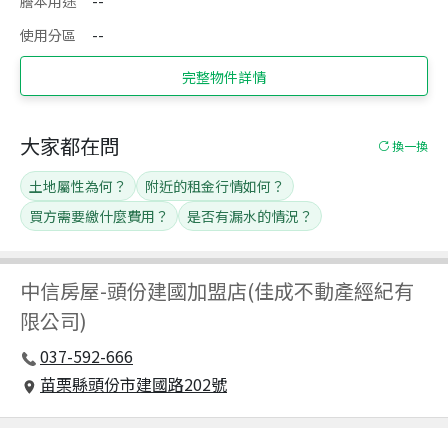
謄本用途
--
使用分區
--
完整物件詳情
大家都在問
換一換
土地屬性為何？
附近的租金行情如何？
買方需要繳什麼費用？
是否有漏水的情況？
中信房屋
-
頭份建國加盟店(佳成不動產經紀有
限公司)
037-592-666
苗栗縣頭份市建國路202號