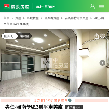
專任-照南學區3房平車美廈
專任-照南學區3房平車美廈
首頁
買屋
區域找屋
苗栗縣買屋
苗栗縣竹南鎮買屋
專任-照
南學區3房平車美廈
圖片 1/8
格局圖
此為其他仲介業者物件
專任-照南學區3房平車美廈
非信義物件