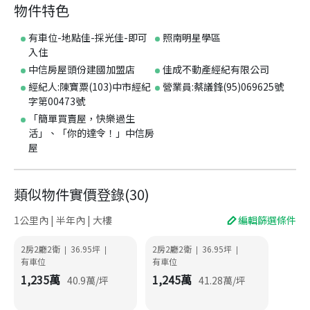
物件特色
有車位-地點佳-採光佳-即可
照南明星學區
入住
中信房屋頭份建國加盟店
佳成不動產經紀有限公司
經紀人:陳寶粟(103)中市經紀
營業員:蔡議鋒(95)069625號
字第00473號
「簡單買賣屋，快樂過生
活」、「你的達令！」中信房
屋
類似物件實價登錄
(
30
)
1公里內 | 半年內 | 大樓
編輯篩選條件
2房2廳2衛
36.95
坪
2房2廳2衛
36.95
坪
|
|
|
|
有車位
有車位
1,235
萬
1,245
萬
40.9
萬/坪
41.28
萬/坪