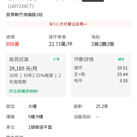
(1807236CT)
苗栗縣竹南鎮路3段
有
5
人也在關注這間👀
總價
建坪單價
格局
898
萬
22.73萬/坪
3房2廳2衛
房貸試算
坪數詳情
計算
細項
29,185
元/月
建坪
39.51
主+陽
25.44
|
|
30
年
利率
2.35
%概算
2
地坪
5.35
年寬限期
​符合首購資格嗎?
類型
大樓
屋齡
25.2年
樓層
5樓/9樓
加蓋格局
--
車位
1個坡道平面