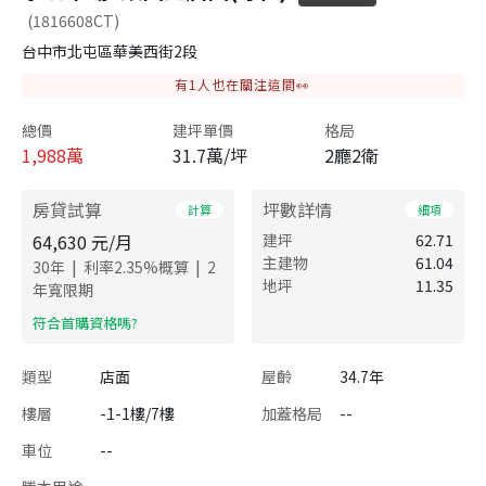
(1816608CT)
台中市北屯區華美西街2段
有
1
人也在關注這間👀
總價
建坪單價
格局
1,988
萬
31.7萬/坪
2廳2衛
房貸試算
坪數詳情
計算
細項
64,630
元/月
建坪
62.71
主建物
61.04
|
|
30
年
利率
2.35
%概算
2
地坪
11.35
年寬限期
​符合首購資格嗎?
類型
店面
屋齡
34.7年
樓層
-1-1樓/7樓
加蓋格局
--
車位
--