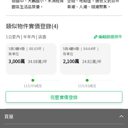
德國中、大鵬國小、水湳經貿
空間、地點佳，適合文武百市
園區生活品質優。
車潮、人潮、錢潮聚集。
類似物件實價登錄
(
4
)
1公里內 | 半年內 | 店面
編輯篩選條件
5房3廳4衛
88.03
坪
5房4廳4衛
84.64
坪
|
|
|
|
無車位
有車位
3,000
萬
2,100
萬
34.08
萬/坪
24.81
萬/坪
115/05
成交
115/02
成交
完整實價登錄
買屋