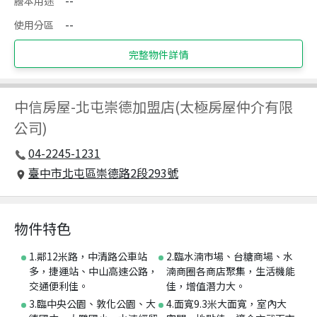
謄本用途
--
使用分區
--
完整物件詳情
中信房屋
-
北屯崇德加盟店(太極房屋仲介有限
公司)
04-2245-1231
臺中市北屯區崇德路2段293號
物件特色
1.鄰12米路，中清路公車站
2.臨水湳市場、台糖商場、水
多，捷運站、中山高速公路，
湳商圈各商店聚集，生活機能
交通便利佳。
佳，增值潛力大。
3.臨中央公園、敦化公園、大
4.面寬9.3米大面寬，室內大