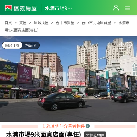
水湳市場9米面寬店面(專任)
水湳市場9米面寬店面(專任)
首頁
買屋
區域找屋
台中市買屋
台中市北屯區買屋
水湳市
場9米面寬店面(專任)
圖片 1/8
格局圖
此為其他仲介業者物件
水湳市場9米面寬店面(專任)
非信義物件