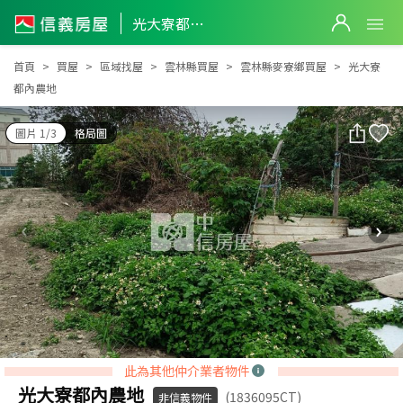
光大寮都內農地
光大寮都內農地
首頁
買屋
區域找屋
雲林縣買屋
雲林縣麥寮鄉買屋
光大寮
都內農地
圖片 1/3
格局圖
此為其他仲介業者物件
光大寮都內農地
(1836095CT)
非信義物件