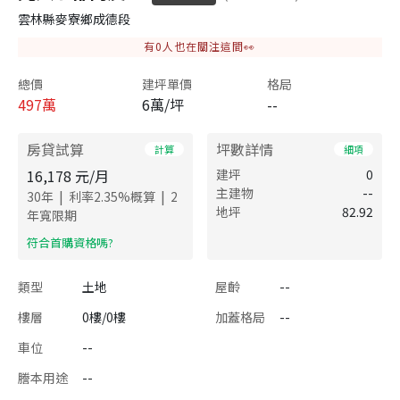
雲林縣麥寮鄉成德段
有
0
人也在關注這間👀
總價
建坪單價
格局
497
萬
6萬/坪
--
房貸試算
坪數詳情
計算
細項
16,178
元/月
建坪
0
主建物
--
|
|
30
年
利率
2.35
%概算
2
地坪
82.92
年寬限期
​符合首購資格嗎?
類型
土地
屋齡
--
樓層
0樓/0樓
加蓋格局
--
車位
--
謄本用途
--