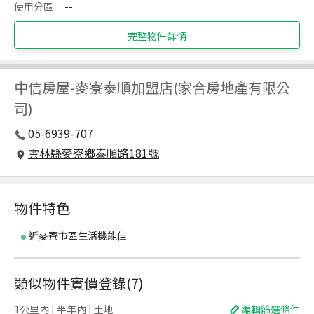
使用分區
--
完整物件詳情
中信房屋
-
麥寮泰順加盟店(家合房地產有限公
司)
05-6939-707
雲林縣麥寮鄉泰順路181號
物件特色
近麥寮市區生活機能佳
類似物件實價登錄
(
7
)
1公里內 | 半年內 | 土地
編輯篩選條件