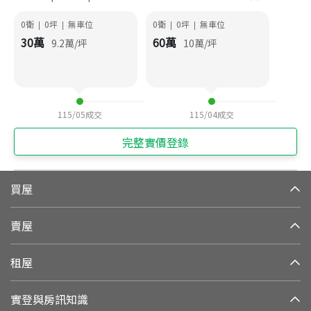
0衛
0
坪
無車位
0衛
0
坪
無車位
|
|
|
|
30
萬
60
萬
9.2
萬/坪
10
萬/坪
115/05
成交
115/04
成交
完整實價登錄
買屋
賣屋
租屋
實登與房訊知識