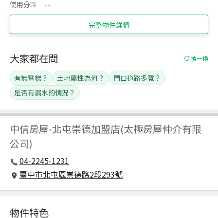
使用分區
--
完整物件詳情
大家都在問
換一換
有無電梯？
土地屬性為何？
門口道路多寬？
是否有漏水的情況？
中信房屋
-
北屯崇德加盟店(太極房屋仲介有限
公司)
04-2245-1231
臺中市北屯區崇德路2段293號
物件特色