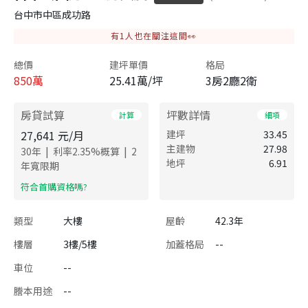
台中市中區成功路
有
1
人也在關注這間👀
總價
建坪單價
格局
850
萬
25.41萬/坪
3房2廳2衛
房貸試算
坪數詳情
計算
細項
27,641
元/月
建坪
33.45
主建物
27.98
|
|
30
年
利率
2.35
%概算
2
地坪
6.91
年寬限期
​符合首購資格嗎?
類型
大樓
屋齡
42.3年
樓層
3樓/5樓
加蓋格局
--
車位
--
謄本用途
--