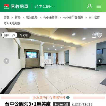
台中公園旁3+1房美廈
台中公園旁3+1房美廈
首頁
買屋
區域找屋
台中市買屋
台中市中區買屋
台中公園
旁3+1房美廈
圖片 1/9
格局圖
此為其他仲介業者物件
台中公園旁3+1房美廈
(1836463CT)
非信義物件