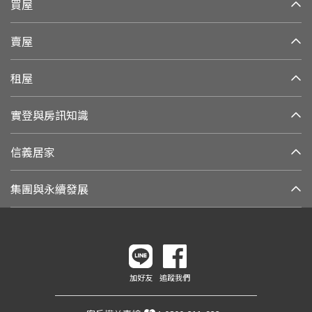
買屋
賣屋
租屋
實登與房訊知識
信義居家
集團與永續發展
加好友
追蹤我們