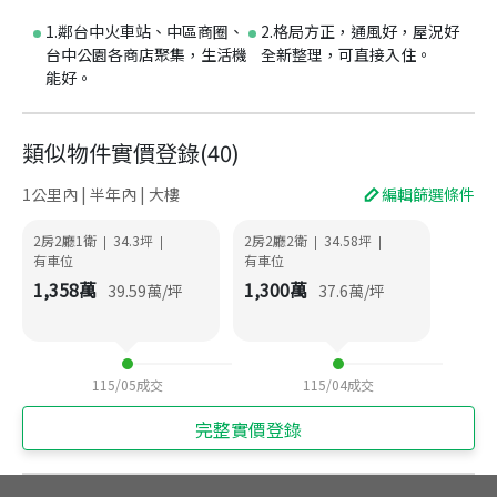
1.鄰台中火車站、中區商圈、
2.格局方正，通風好，屋況好
台中公園各商店聚集，生活機
全新整理，可直接入住。
能好。
類似物件實價登錄
(
40
)
1公里內 | 半年內 | 大樓
編輯篩選條件
2房2廳1衛
34.3
坪
2房2廳2衛
34.58
坪
|
|
|
|
有車位
有車位
1,358
萬
1,300
萬
39.59
萬/坪
37.6
萬/坪
115/05
成交
115/04
成交
完整實價登錄