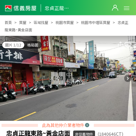
忠貞正龍東路~黃金店面
忠貞正龍東路~黃金店面
首頁
買屋
區域找屋
桃園市買屋
桃園市中壢區買屋
忠貞正
龍東路~黃金店面
圖片 1/12
格局圖
此為其他仲介業者物件
忠貞正龍東路~黃金店面
(1840646CT)
非信義物件