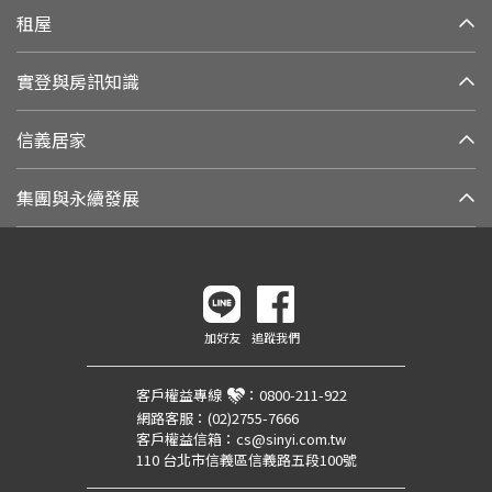
租屋
實登與房訊知識
信義居家
集團與永續發展
加好友
追蹤我們
客戶權益專線
：
0800-211-922
網路客服：
(02)2755-7666
客戶權益信箱：
cs@sinyi.com.tw
110 台北市信義區信義路五段100號