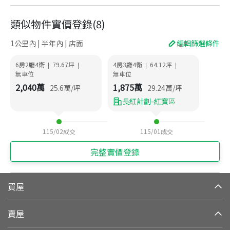
類似物件實價登錄
(
8
)
1公里內 | 半年內 | 店面
編輯篩選條件
6房2廳4衛
79.67
坪
4房3廳4衛
64.12
坪
|
|
|
|
無車位
無車位
2,040
萬
1,875
萬
25.6
萬/坪
29.24
萬/坪
長紅計劃-紅寶區
115/02
成交
115/01
成交
完整實價登錄
買屋
賣屋