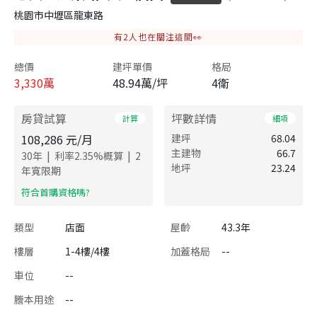
桃園市中壢區龍東路
有
2
人也在關注這間👀
總價
建坪單價
格局
3,330
萬
48.94萬/坪
4衛
房貸試算
坪數詳情
計算
細項
108,286
元/月
建坪
68.04
主建物
66.7
|
|
30
年
利率
2.35
%概算
2
地坪
23.24
年寬限期
​符合首購資格嗎?
類型
店面
屋齡
43.3年
樓層
1-4樓/4樓
加蓋格局
--
車位
--
謄本用途
--