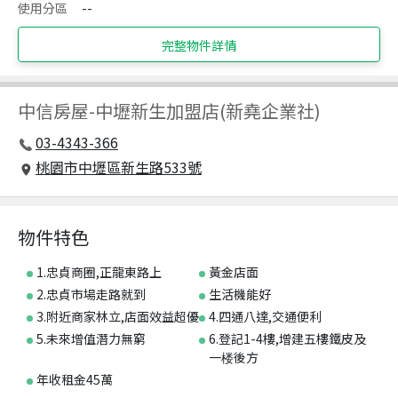
使用分區
--
完整物件詳情
中信房屋
-
中壢新生加盟店(新堯企業社)
03-4343-366
桃園市中壢區新生路533號
物件特色
1.忠貞商圈,正龍東路上
黃金店面
2.忠貞市場走路就到
生活機能好
3.附近商家林立,店面效益超優
4.四通八達,交通便利
5.未來增值潛力無窮
6.登記1-4樓,增建五樓鐵皮及
一楼後方
年收租金45萬