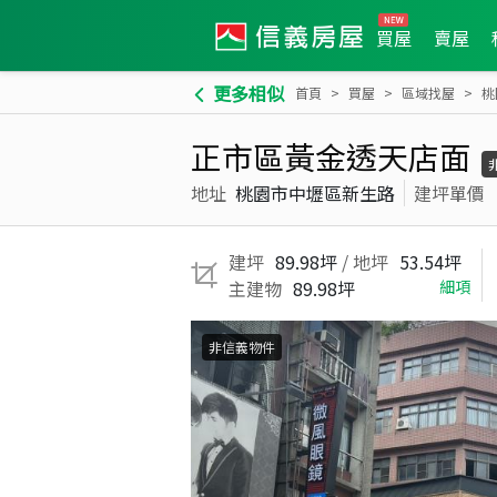
買屋
賣屋
更多相似
首頁
買屋
區域找屋
桃
正市區黃金透天店面
地址
桃園市中壢區新生路
建坪單價
建坪
89.98坪
/ 地坪
53.54坪
主建物
89.98坪
細項
非信義物件