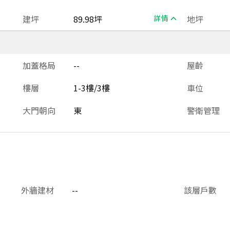
建坪
89.98坪
詳情
地坪
加蓋格局
--
屋齡
樓層
1-3樓/3樓
車位
大門朝向
東
警衛管理
外牆建材
--
該層戶數