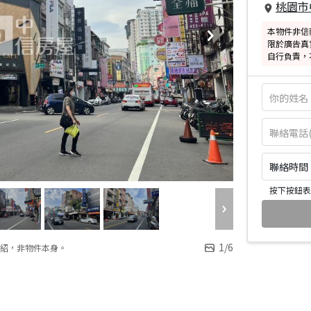
桃園市
本物件非信
限於廣告真
自行負責，
聯絡時間：皆
按下按鈕表
1
/
6
紹，非物件本身。