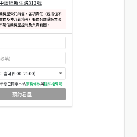
中壢區新生路313號
義房屋受託銷售，各項責任（包括但不
實性及仲介義務等）概由各該受託業者
不屬信義房屋控制及負責範圍。
可(9:00-21:00)
示您已同意本站
服務條款
與
隱私權聲明
預約看屋