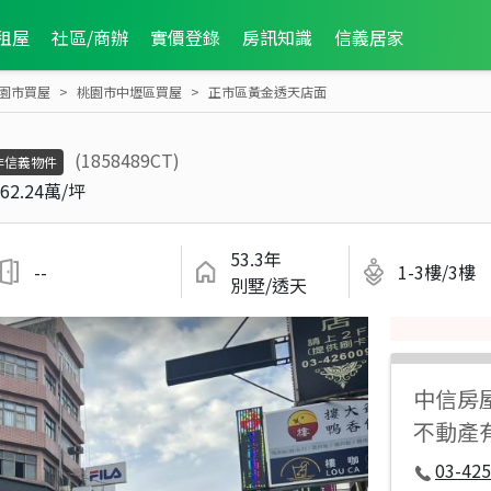
租屋
社區/商辦
實價登錄
房訊知識
信義居家
園市買屋
桃園市中壢區買屋
正市區黃金透天店面
(1858489CT)
非信義物件
62.24萬/坪
53.3年
--
1-3樓/3樓
別墅/透天
中信房
不動產
03-425