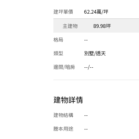
建坪單價
62.24萬/坪
主建物
89.98坪
格局
--
類型
別墅/透天
邊間/暗房
--/--
建物詳情
建物結構
--
謄本用途
--