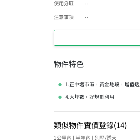
使用分區
--
注意事項
--
物件特色
1.正中壢市區，黃金地段，增值透
4.大坪數，好規劃利用
類似物件實價登錄
(
14
)
1公里內 | 半年內 | 別墅/透天