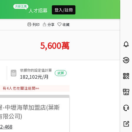
正市區黃金透天店面
人才招募
登入/註冊
列印
分享
收藏
5,600
萬
依據你的設定值計算
試算
182,102
元/月
有
4
人也在關注這間👀
屋
-
中壢海華加盟店(葉斯
有限公司)
2-468