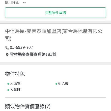
使用分區
--
完整物件詳情
中信房屋
-
麥寮泰順加盟店(家合房地產有限公
司)
05-6939-707
雲林縣麥寮鄉泰順路181號
物件特色
大面寬
近六輕
人氣旺
類似物件實價登錄
(
7
)