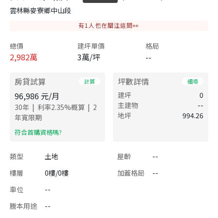
雲林縣麥寮鄉中山段
有
1
人也在關注這間👀
總價
建坪單價
格局
2,982
萬
3萬/坪
--
房貸試算
坪數詳情
計算
細項
96,986
元/月
建坪
0
主建物
--
|
|
30
年
利率
2.35
%概算
2
地坪
994.26
年寬限期
​符合首購資格嗎?
類型
土地
屋齡
--
樓層
0樓/0樓
加蓋格局
--
車位
--
謄本用途
--