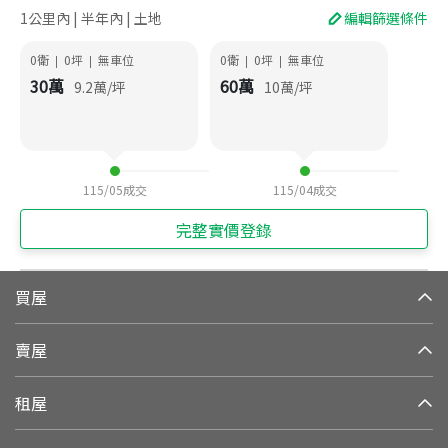
1公里內 | 半年內 | 土地
編輯篩選條件
0衛
0
坪
無車位
0衛
0
坪
無車位
|
|
|
|
30
萬
60
萬
9.2
萬/坪
10
萬/坪
115/05
成交
115/04
成交
完整實價登錄
買屋
賣屋
租屋