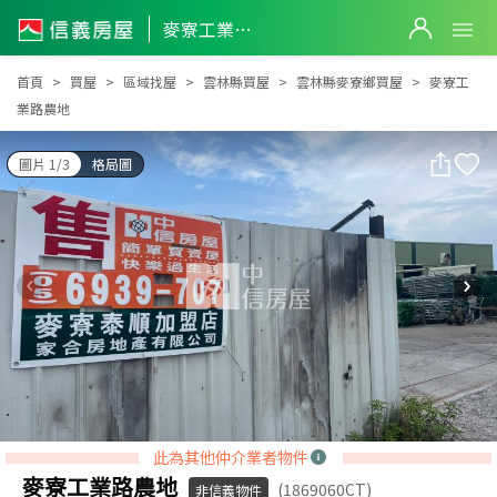
麥寮工業路農地
麥寮工業路農地
首頁
買屋
區域找屋
雲林縣買屋
雲林縣麥寮鄉買屋
麥寮工
業路農地
圖片 1/3
格局圖
此為其他仲介業者物件
麥寮工業路農地
(1869060CT)
非信義物件