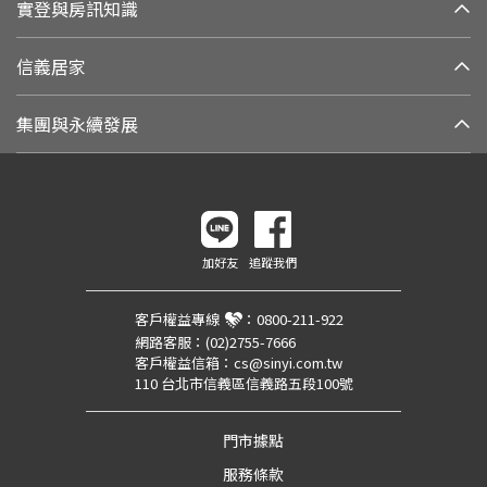
實登與房訊知識
信義居家
集團與永續發展
加好友
追蹤我們
客戶權益專線
：
0800-211-922
網路客服：
(02)2755-7666
客戶權益信箱：
cs@sinyi.com.tw
110 台北市信義區信義路五段100號
門市據點
服務條款