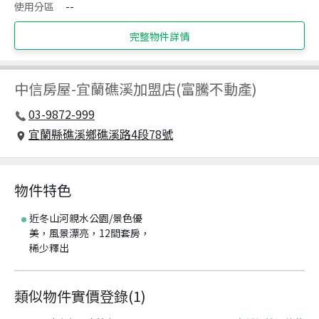
使用分區
--
完整物件詳情
中信房屋
-
宜蘭礁溪加盟店(富騰不動產)
03-9872-999
宜蘭縣礁溪鄉礁溪路4段78號
物件特色
近冬山河親水公園/景色優
美，風景漂亮，12間套房，
稀少釋出
類似物件實價登錄
(
1
)