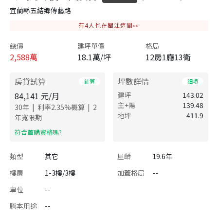
宜蘭縣五結鄉傳藝路
有
4
人也在關注這間👀
總價
建坪單價
格局
2,588
萬
18.1萬/坪
12房1廳13衛
房貸試算
坪數詳情
計算
細項
84,141
元/月
建坪
143.02
主+陽
139.48
|
|
30
年
利率
2.35
%概算
2
地坪
411.9
年寬限期
​符合首購資格嗎?
類型
其它
屋齡
19.6年
樓層
1-3樓/3樓
加蓋格局
--
車位
--
謄本用途
--