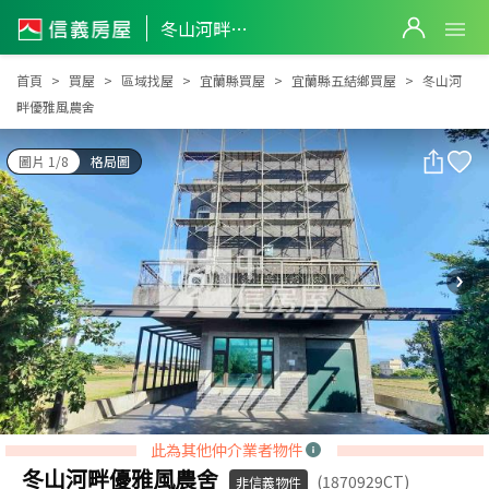
冬山河畔優雅風農舍
冬山河畔優雅風農舍
首頁
買屋
區域找屋
宜蘭縣買屋
宜蘭縣五結鄉買屋
冬山河
畔優雅風農舍
圖片 1/8
格局圖
此為其他仲介業者物件
冬山河畔優雅風農舍
(1870929CT)
非信義物件