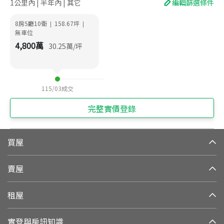
1公里內 | 半年內 | 其它
編輯篩選條件
8房5廳10衛
158.67
坪
|
|
無車位
4,800
萬
30.25
萬/坪
115/03
成交
完整實價登錄
買屋
賣屋
租屋
實登與房訊知識