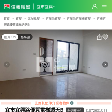
宜市宜興路優質電梯透天B
宜市宜興路優質電梯透天B
首頁
買屋
區域找屋
宜蘭縣買屋
宜蘭縣宜蘭市買屋
宜市宜
興路優質電梯透天B
圖片 1/9
格局圖
此為其他仲介業者物件
宜市宜興路優質電梯透天B
(1872631CT)
非信義物件