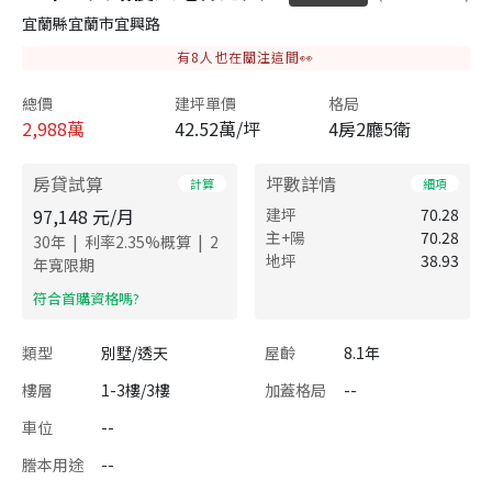
宜蘭縣宜蘭市宜興路
有
8
人也在關注這間👀
總價
建坪單價
格局
2,988
萬
42.52萬/坪
4房2廳5衛
房貸試算
坪數詳情
計算
細項
97,148
元/月
建坪
70.28
主+陽
70.28
|
|
30
年
利率
2.35
%概算
2
地坪
38.93
年寬限期
​符合首購資格嗎?
類型
別墅/透天
屋齡
8.1年
樓層
1-3樓/3樓
加蓋格局
--
車位
--
謄本用途
--