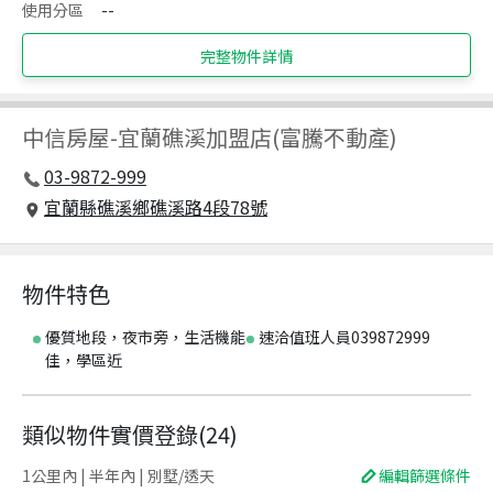
使用分區
--
完整物件詳情
中信房屋
-
宜蘭礁溪加盟店(富騰不動產)
03-9872-999
宜蘭縣礁溪鄉礁溪路4段78號
物件特色
優質地段，夜市旁，生活機能
速洽值班人員039872999
佳，學區近
類似物件實價登錄
(
24
)
1公里內 | 半年內 | 別墅/透天
編輯篩選條件