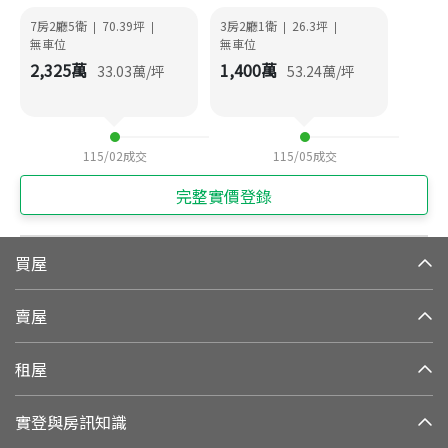
7房2廳5衛
70.39
坪
3房2廳1衛
26.3
坪
|
|
|
|
無車位
無車位
2,325
萬
1,400
萬
33.03
萬/坪
53.24
萬/坪
115/02
成交
115/05
成交
完整實價登錄
買屋
賣屋
租屋
實登與房訊知識