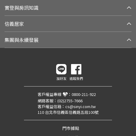
實登與房訊知識
信義居家
集團與永續發展
加好友
追蹤我們
客戶權益專線
：
0800-211-922
網路客服：
(02)2755-7666
客戶權益信箱：
cs@sinyi.com.tw
110 台北市信義區信義路五段100號
門市據點