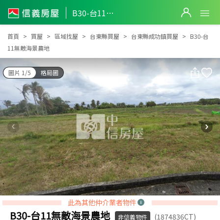
B30-台11無敵海景農地
B30-台11無敵海景農地
首頁
買屋
區域找屋
台東縣買屋
台東縣成功鎮買屋
B30-台
11無敵海景農地
圖片 1/5
格局圖
此為其他仲介業者物件
B30-台11無敵海景農地
(1874836CT)
非信義物件