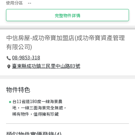
使用分區
--
完整物件詳情
中信房屋
-
成功帝寶加盟店(成功帝寶資產管理
有限公司)
08-9853-318
臺東縣成功鎮三民里中山路83號
物件特色
台11省道180度一線海景農
地，一線三面海景完全無遮，
稀有物件，值得擁有珍藏
類似物件實價登錄
(
4
)