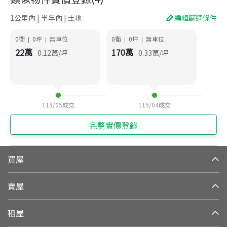
1公里內 | 半年內 | 土地
編輯篩選條件
0衛
0
坪
無車位
0衛
0
坪
無車位
|
|
|
|
22
萬
170
萬
0.12
萬/坪
0.33
萬/坪
115/05
成交
115/04
成交
完整實價登錄
買屋
賣屋
租屋