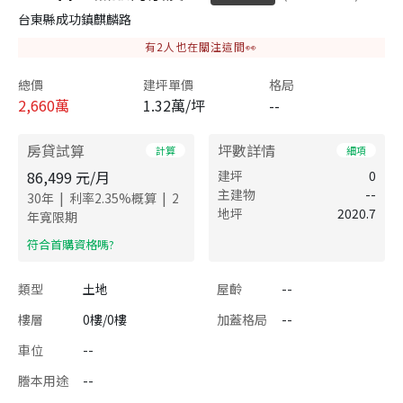
台東縣成功鎮麒麟路
有
2
人也在關注這間👀
總價
建坪單價
格局
2,660
萬
1.32萬/坪
--
房貸試算
坪數詳情
計算
細項
86,499
元/月
建坪
0
主建物
--
|
|
30
年
利率
2.35
%概算
2
地坪
2020.7
年寬限期
​符合首購資格嗎?
類型
土地
屋齡
--
樓層
0樓/0樓
加蓋格局
--
車位
--
謄本用途
--