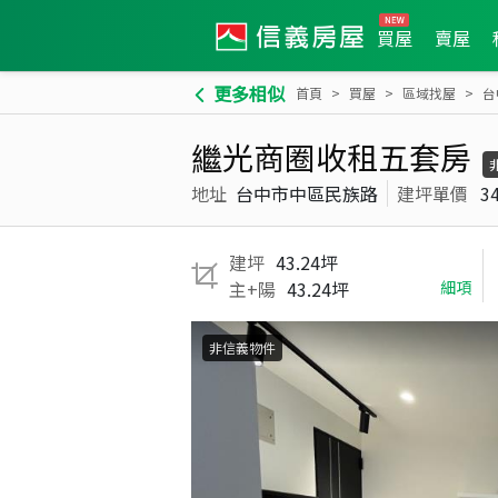
買屋
賣屋
更多相似
首頁
買屋
區域找屋
台
繼光商圈收租五套房
地址
台中市中區民族路
建坪單價
3
建坪
43.24坪
主+陽
43.24坪
細項
非信義物件