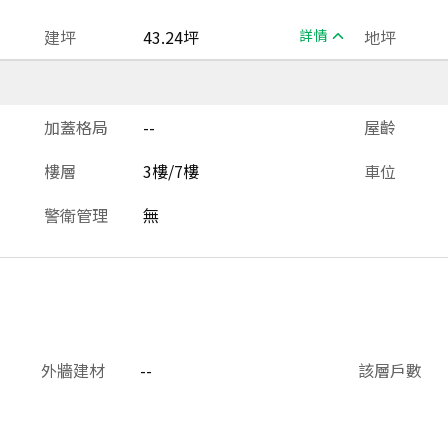
建坪
43.24坪
詳情
地坪
加蓋格局
--
屋齡
樓層
3樓/7樓
車位
警衛管理
無
外牆建材
--
該層戶數