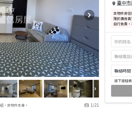
臺中市
本物件非信
限於廣告真
自行負責，
聯絡時間：皆
按下按鈕表
1
/
21
紹，非物件本身。