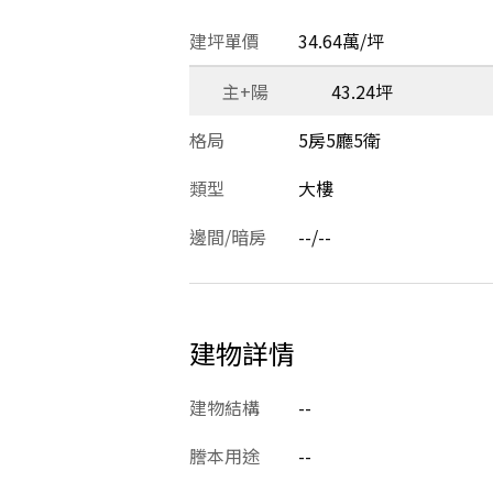
建坪單價
34.64萬/坪
主+陽
43.24坪
格局
5房5廳5衛
類型
大樓
邊間/暗房
--/--
建物詳情
建物結構
--
謄本用途
--