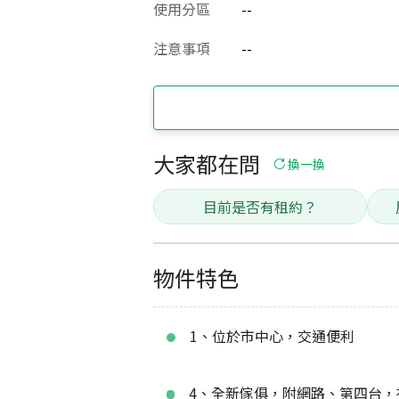
使用分區
--
注意事項
--
大家都在問
換一換
目前是否有租約？
物件特色
1、位於市中心，交通便利
4、全新傢俱，附網路、第四台，