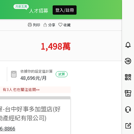
繼光商圈收租五套房
人才招募
登入/註冊
列印
分享
收藏
1,498
萬
依據你的設定值計算
試算
48,696
元/月
有
3
人也在關注這間👀
屋
-
台中好事多加盟店(好
動產經紀有限公司)
6-8866