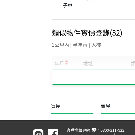
子車
類似物件實價登錄
(
32
)
1公里內 | 半年內 | 大樓
買屋
賣屋
客戶權益專線
：
0800-211-922