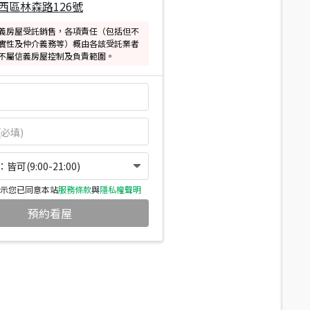
西區林森路126號
義房屋受託銷售，各項責任（包括但不
實性及仲介義務等）概由各該受託業者
不屬信義房屋控制及負責範圍。
可(9:00-21:00)
示您已同意本站
服務條款
與
隱私權聲明
預約看屋