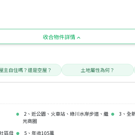
收合物件詳情
屋主自住嗎？還是空屋？
土地屬性為何？
2、近公園、火車站、綠川水岸步道、繼
3、全
光商圈
社區母
5、年收105萬