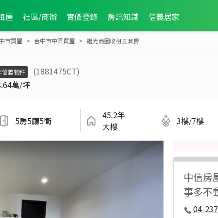
租屋
社區/商辦
實價登錄
房訊知識
信義居家
中市買屋
台中市中區買屋
繼光商圈收租五套房
(1881475CT)
非信義物件
4.64萬/坪
45.2年
5房5廳5衛
3樓/7樓
大樓
中信房
事多不
04-237