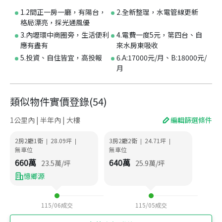
1.2間正一房一廳，有陽台，
2.全新整理，水電管線更新
格局漂亮，採光通風優
3.內壢環中商圈旁，生活便利
4.電費一度5元，第四台、自
應有盡有
來水房東吸收
5.投資、自住皆宜，高投報
6.A:17000元/月、B:18000元/
月
類似物件實價登錄
(
54
)
1公里內 | 半年內 | 大樓
編輯篩選條件
2房2廳1衛
28.09
坪
3房2廳2衛
24.71
坪
|
|
|
|
無車位
無車位
660
萬
640
萬
23.5
萬/坪
25.9
萬/坪
憶鄉源
115/06
成交
115/05
成交