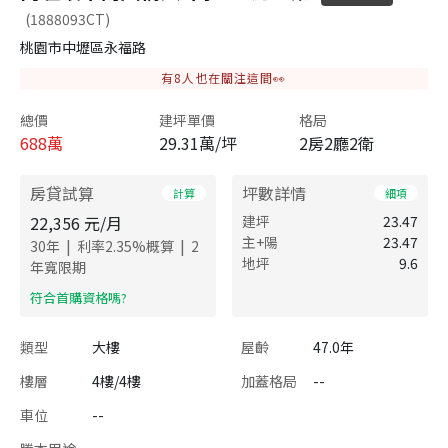
(1888093CT)
桃園市中壢區永福路
有
8
人也在關注這間👀
總價
建坪單價
格局
688
萬
29.31萬/坪
2房2廳2衛
房貸試算
坪數詳情
計算
細項
22,356
元/月
建坪
23.47
主+陽
23.47
|
|
30
年
利率
2.35
%概算
2
地坪
9.6
年寬限期
​符合首購資格嗎?
類型
大樓
屋齡
47.0年
樓層
4樓/4樓
加蓋格局
--
車位
--