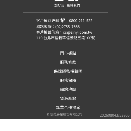
加好友
追蹤我們
客戶權益專線
：
0800-211-922
網路客服：
(02)2755-7666
客戶權益信箱：
cs@sinyi.com.tw
110 台北市信義區信義路五段100號
門市據點
服務條款
保障隱私權聲明
服務保障
網站地圖
資源網站
異業合作提案
©
信義房屋股份有限公司
20260804.b53805