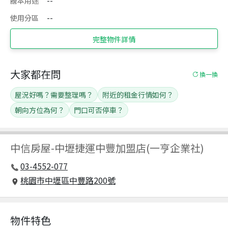
謄本用途
--
使用分區
--
完整物件詳情
大家都在問
換一換
屋況好嗎？需要整理嗎？
附近的租金行情如何？
朝向方位為何？
門口可否停車？
中信房屋
-
中壢捷運中豐加盟店(一亨企業社)
03-4552-077
桃園市中壢區中豐路200號
物件特色