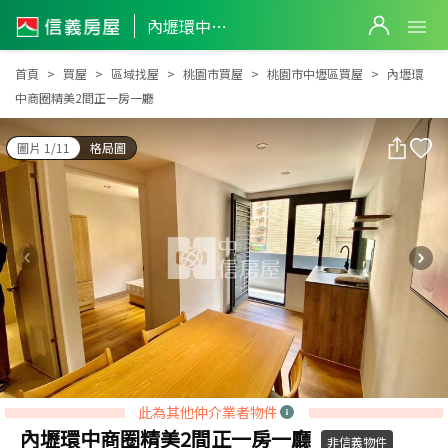
內壢環中商圈精美2間正一房一廳
內壢環中商圈精美2間正一房一廳
首頁
買屋
區域找屋
桃園市買屋
桃園市中壢區買屋
內壢環
中商圈精美2間正一房一廳
圖片 1/11
格局圖
此為其他仲介業者物件
內壢環中商圈精美2間正一房一廳
非信義物件