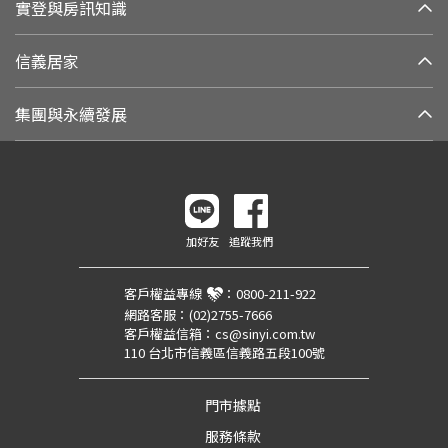
實登與房訊知識
信義居家
集團與永續發展
加好友
追蹤我們
客戶權益專線
：
0800-211-922
網路客服：
(02)2755-7666
客戶權益信箱：
cs@sinyi.com.tw
110 台北市信義區信義路五段100號
門市據點
服務條款