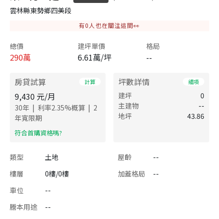
雲林縣東勢鄉四美段
有
0
人也在關注這間👀
總價
建坪單價
格局
290
萬
6.61萬/坪
--
房貸試算
坪數詳情
計算
細項
9,430
元/月
建坪
0
主建物
--
|
|
30
年
利率
2.35
%概算
2
地坪
43.86
年寬限期
​符合首購資格嗎?
類型
土地
屋齡
--
樓層
0樓/0樓
加蓋格局
--
車位
--
謄本用途
--