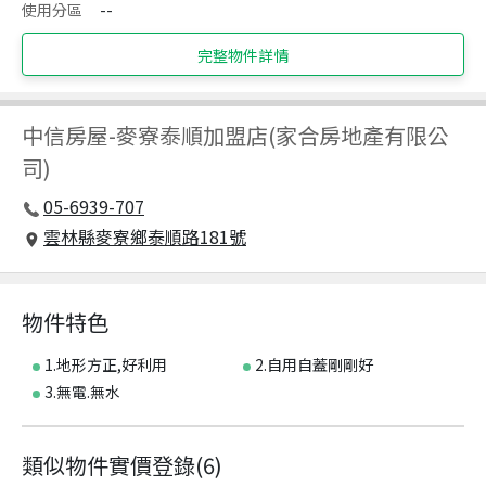
使用分區
--
完整物件詳情
中信房屋
-
麥寮泰順加盟店(家合房地產有限公
司)
05-6939-707
雲林縣麥寮鄉泰順路181號
物件特色
1.地形方正,好利用
2.自用自蓋剛剛好
3.無電.無水
類似物件實價登錄
(
6
)