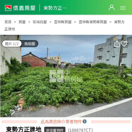
東勢方正建地
東勢方正建地
首頁
買屋
區域找屋
雲林縣買屋
雲林縣東勢鄉買屋
東勢方
正建地
圖片 1/2
格局圖
此為其他仲介業者物件
東勢方正建地
(1888787CT)
非信義物件