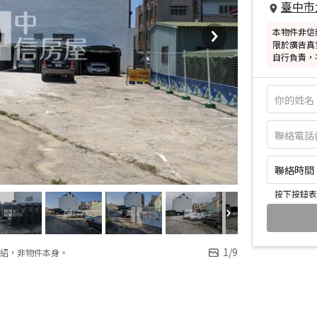
臺中市
本物件非信
限於廣告真
自行負責，
聯絡時間：皆
按下按鈕表
1
/
9
紹，非物件本身。