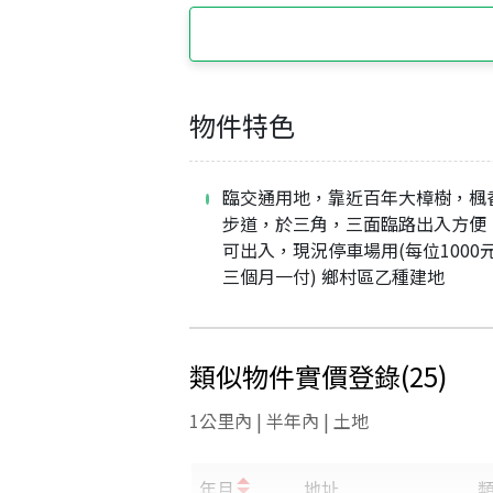
物件特色
臨交通用地，靠近百年大樟樹，楓
步道，於三角，三面臨路出入方便
可出入，現況停車場用(每位1000
三個月一付) 鄉村區乙種建地
類似物件實價登錄
(
25
)
1公里內 | 半年內 | 土地