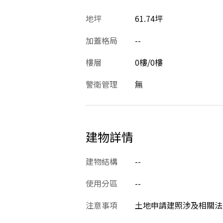
地坪
61.74坪
加蓋格局
--
樓層
0樓/0樓
警衛管理
無
建物詳情
建物結構
--
使用分區
--
注意事項
土地申請建照涉及相關法