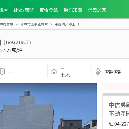
租屋
社區/商辦
實價登錄
房訊知識
信義居家
中市買屋
台中市太平區買屋
車籠埔乙種土地
(1893219CT)
27.21萬/坪
--
--
0樓/0樓
土地
中信房
不動產
04-227