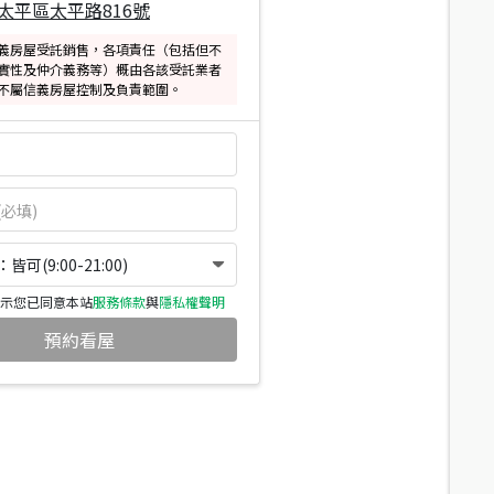
太平區太平路816號
義房屋受託銷售，各項責任（包括但不
實性及仲介義務等）概由各該受託業者
不屬信義房屋控制及負責範圍。
可(9:00-21:00)
示您已同意本站
服務條款
與
隱私權聲明
預約看屋