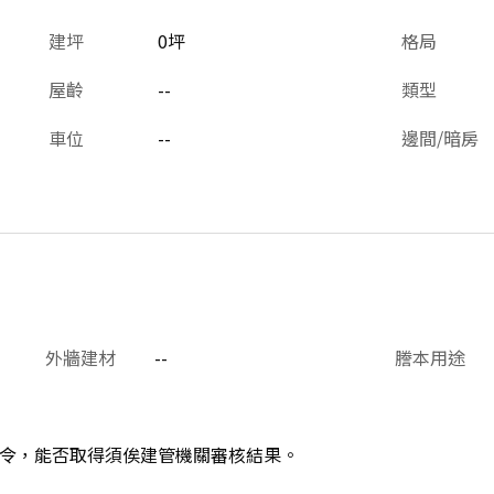
建坪
0坪
格局
屋齡
--
類型
車位
--
邊間/暗房
外牆建材
--
謄本用途
令，能否取得須俟建管機關審核結果。