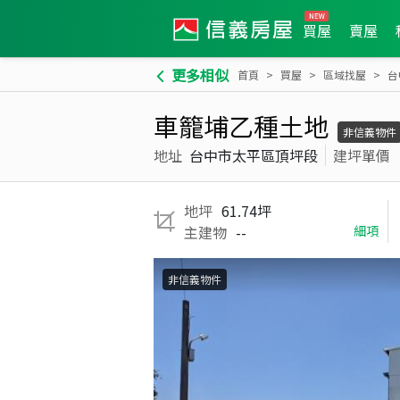
買屋
賣屋
更多相似
首頁
買屋
區域找屋
台
車籠埔乙種土地
非信義物件
地址
台中市太平區頂坪段
建坪單價
地坪
61.74坪
主建物
--
細項
非信義物件