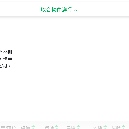
收合物件詳情
香林榭
，卡車
元/月，