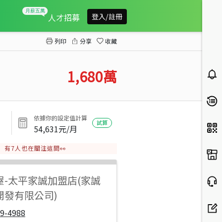
車籠埔乙種土地
人才招募
登入/註冊
列印
分享
收藏
1,680
萬
依據你的設定值計算
試算
54,631
元/月
有
7
人也在關注這間👀
屋
-
太平家誠加盟店(家誠
開發有限公司)
9-4988