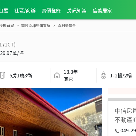
租屋
社區/商辦
實價登錄
房訊知識
信義居家
投縣買屋
南投縣埔里鎮買屋
鄉村美農舍
171CT)
29.97萬/坪
18.8年
5房1廳3衛
1-2樓/2樓
其它
中信房
不動產
049-29