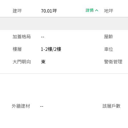
建坪
70.01坪
詳情
地坪
加蓋格局
--
屋齡
樓層
1-2樓/2樓
車位
大門朝向
東
警衛管理
外牆建材
--
該層戶數