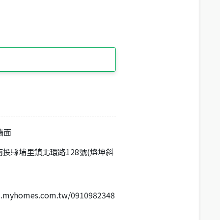
牆面
投縣埔里鎮北環路128號(燦坤斜
les.myhomes.com.tw/0910982348