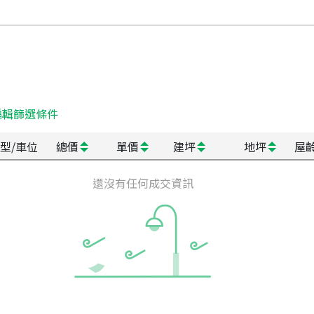
編輯篩選條件
型/車位
總價
單價
建坪
地坪
屋
還沒有任何成交資訊