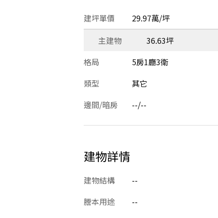
建坪單價
29.97萬/坪
主建物
36.63坪
格局
5房1廳3衛
類型
其它
邊間/暗房
--/--
建物詳情
建物結構
--
謄本用途
--