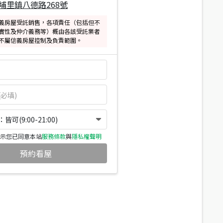
埔里鎮八德路268號
義房屋受託銷售，各項責任（包括但不
實性及仲介義務等）概由各該受託業者
不屬信義房屋控制及負責範圍。
可(9:00-21:00)
示您已同意本站
服務條款
與
隱私權聲明
預約看屋