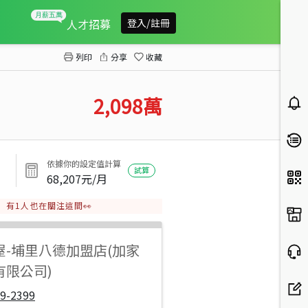
鄉村美農舍
人才招募
登入/註冊
列印
分享
收藏
2,098
萬
依據你的設定值計算
試算
68,207
元/月
有
1
人也在關注這間👀
屋
-
埔里八德加盟店(加家
有限公司)
9-2399