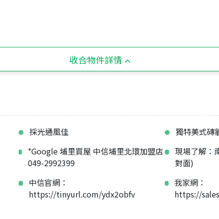
收合物件詳情
採光通風佳
獨特美式磚
*Google 埔里買屋 中信埔里北環加盟店
現場了解：南
049-2992399
對面)
中信官網：
我家網：
https://tinyurl.com/ydx2obfv
https://sa