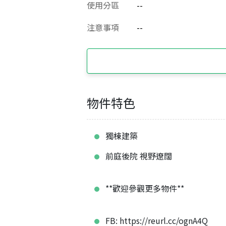
使用分區
--
注意事項
--
物件特色
獨棟建築
前庭後院 視野遼闊
**歡迎參觀更多物件**
FB: https://reurl.cc/ognA4Q