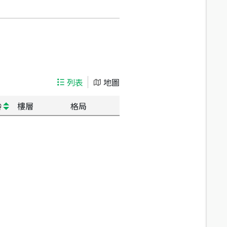
列表
地圖
齡
樓層
格局