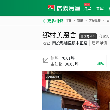
買屋
賣屋
更多相似
首頁
買屋
區域找屋
南
鄉村美農舍
(1898
非信義物件
地址
南投縣埔里鎮中正路
建坪單價
建坪
70.01坪
主建物
36.63坪
細項
非信義物件