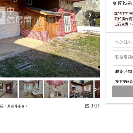
南投縣
本物件非信
限於廣告真
自行負責，
聯絡時間：皆
按下按鈕表
1
/
16
紹，非物件本身。