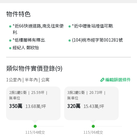
物件特色
*近66快速道路,南北往來便
*近中壢後站增值可期.
利.
*低樓層稀有釋出.
(104)桃市經字第001281號
經紀人 鄭欣怡
類似物件實價登錄
(
9
)
1公里內 | 半年內 | 公寓
編輯篩選條件
2房1廳1衛
25.59
坪
3房2廳1衛
20.73
坪
|
|
|
|
無車位
無車位
350
萬
320
萬
13.68
萬/坪
15.43
萬/坪
115/04
成交
115/06
成交