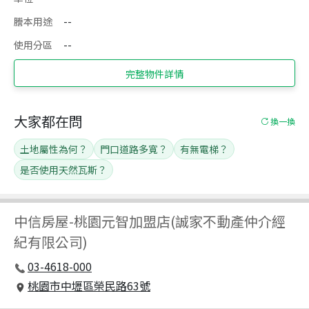
謄本用途
--
使用分區
--
完整物件詳情
大家都在問
換一換
土地屬性為何？
門口道路多寬？
有無電梯？
是否使用天然瓦斯？
中信房屋
-
桃園元智加盟店(誠家不動產仲介經
紀有限公司)
03-4618-000
桃園市中壢區榮民路63號