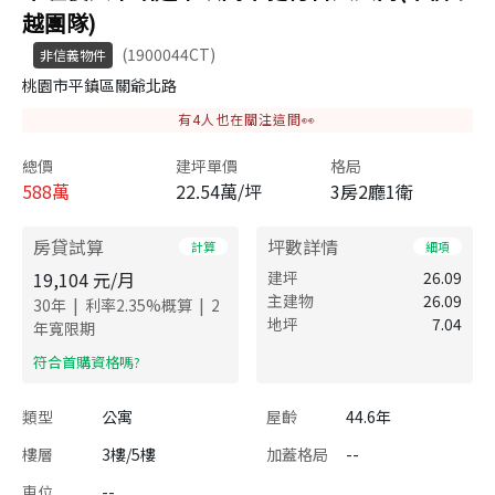
越團隊)
(1900044CT)
非信義物件
桃園市平鎮區關爺北路
有
4
人也在關注這間👀
總價
建坪單價
格局
588
萬
22.54萬/坪
3房2廳1衛
房貸試算
坪數詳情
計算
細項
19,104
元/月
建坪
26.09
主建物
26.09
|
|
30
年
利率
2.35
%概算
2
地坪
7.04
年寬限期
​符合首購資格嗎?
類型
公寓
屋齡
44.6年
樓層
3樓/5樓
加蓋格局
--
車位
--