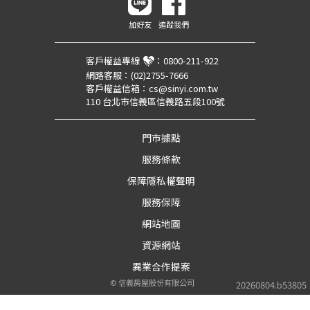
加好友
追蹤我們
客戶權益專線
：
0800-211-922
網路客服：
(02)2755-7666
客戶權益信箱：
cs@sinyi.com.tw
110 台北市信義區信義路五段100號
門市據點
服務條款
保障隱私權聲明
服務保障
網站地圖
資源網站
異業合作提案
©
信義房屋股份有限公司
20260804.b53805