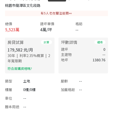
桃園市龍潭區文化段路
有
5
人也在關注這間👀
總價
建坪單價
格局
5,523
萬
4萬/坪
--
房貸試算
坪數詳情
計算
細項
179,582
元/月
建坪
0
主建物
--
|
|
30
年
利率
2.35
%概算
2
地坪
1380.76
年寬限期
​符合首購資格嗎?
類型
土地
屋齡
--
樓層
0樓/0樓
加蓋格局
--
車位
--
謄本用途
--