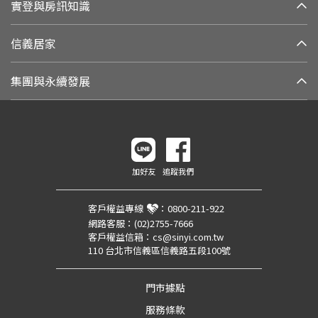
實登與房訊知識
信義居家
集團與永續發展
加好友
追蹤我們
客戶權益專線
：
0800-211-922
網路客服：
(02)2755-7666
客戶權益信箱：
cs@sinyi.com.tw
110 台北市信義區信義路五段100號
門市據點
服務條款