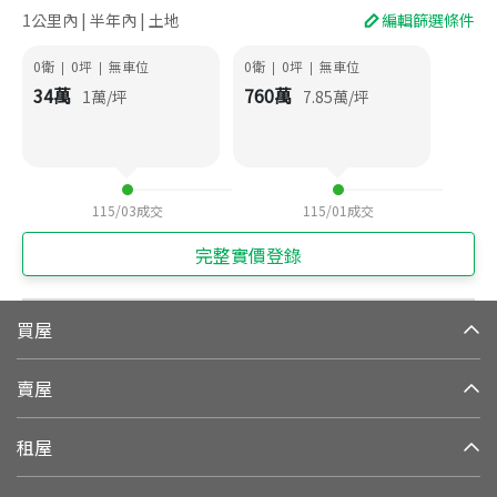
1公里內 | 半年內 | 土地
編輯篩選條件
0衛
0
坪
無車位
0衛
0
坪
無車位
|
|
|
|
34
萬
760
萬
1
萬/坪
7.85
萬/坪
115/03
成交
115/01
成交
完整實價登錄
買屋
賣屋
租屋