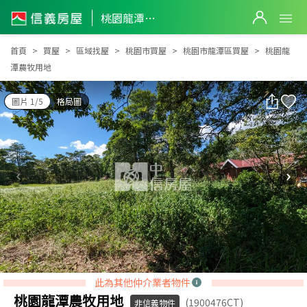
桃園龍潭農牧用地
桃園龍潭農牧用地
首頁
買屋
區域找屋
桃園市買屋
桃園市龍潭區買屋
桃園龍
潭農牧用地
圖片 1/5
格局圖
此為其他仲介業者物件
桃園龍潭農牧用地
(1900476CT)
非信義物件