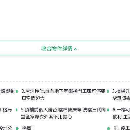
收合物件詳情
走路即到
2.屋況極佳.自有地下室鐵捲門車庫可停雙
3.樓梯
車空間超大
增無障礙
敞.格局
5.頂樓前後大陽台.曬棉被床單.洗曬三代同
6.一樓
堂全家厚衣外套不用擔心
便利.生
內設計公
格局 :
B1 停車庫​​​​