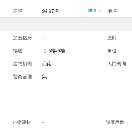
建坪
94.97坪
詳情
地坪
加蓋格局
--
屋齡
樓層
-1-5樓/5樓
車位
建物朝向
西南
大門朝向
警衛管理
無
外牆建材
--
該層戶數