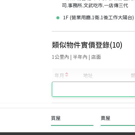
司.事務所.文武吃市.一店傳三代
1F (營業用廳.1衛.1後工作大陽台)
類似物件實價登錄
(
10
)
1公里內 | 半年內 | 店面
買屋
賣屋