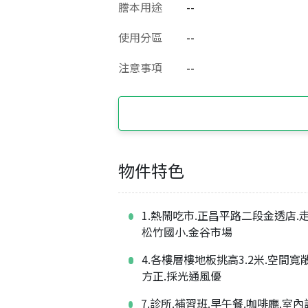
謄本用途
--
使用分區
--
注意事項
--
物件特色
1.熱鬧吃市.正昌平路二段金透店.
松竹國小.金谷市場
4.各樓層樓地板挑高3.2米.空間寬
方正.採光通風優
7.診所.補習班.早午餐.咖啡廳.室