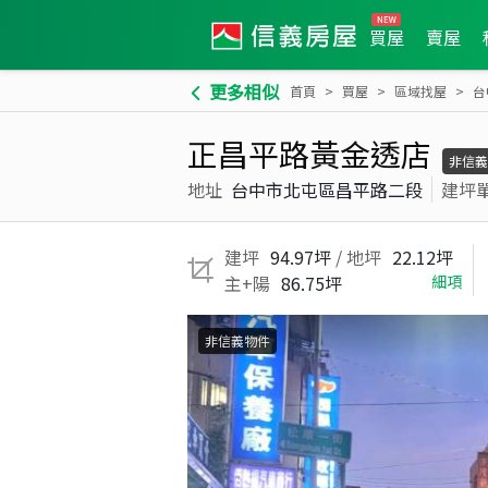
買屋
賣屋
更多相似
首頁
買屋
區域找屋
台
正昌平路黃金透店
非信義
地址
台中市北屯區昌平路二段
建坪
建坪
94.97坪
/ 地坪
22.12坪
主+陽
86.75坪
細項
非信義物件