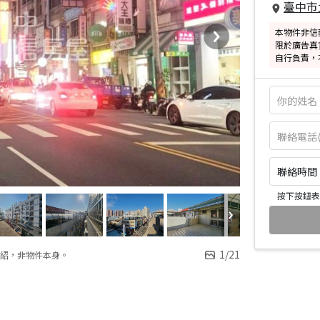
臺中市
本物件非信
限於廣告真
自行負責，
聯絡時間：皆
按下按鈕表
1
/
21
紹，非物件本身。