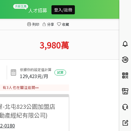
正昌平路黃金透店
人才招募
登入/註冊
列印
分享
收藏
3,980
萬
依據你的設定值計算
試算
129,423
元/月
有
3
人也在關注這間👀
屋
-
北屯823公園加盟店
不動產經紀有限公司)
2-0180