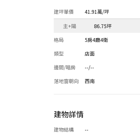
建坪單價
41.91萬/坪
主+陽
86.75坪
格局
5房4廳4衛
類型
店面
邊間/暗房
--/--
落地窗朝向
西南
建物詳情
建物結構
--