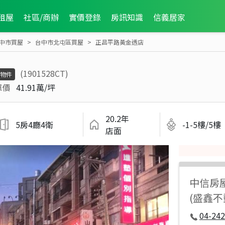
租屋
社區/商辦
實價登錄
房訊知識
信義居家
中市買屋
台中市北屯區買屋
正昌平路黃金透店
(1901528CT)
物件
單價
41.91萬/坪
20.2年
5房4廳4衛
-1-5樓/5樓
店面
中信房
(盛鑫
04-242