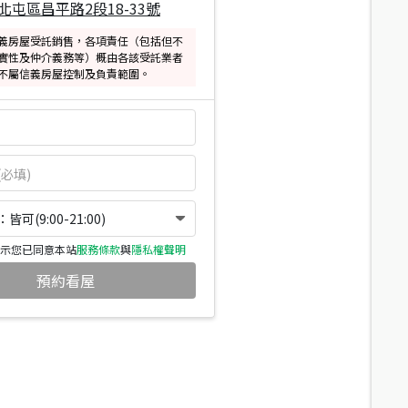
北屯區昌平路2段18-33號
義房屋受託銷售，各項責任（包括但不
實性及仲介義務等）概由各該受託業者
不屬信義房屋控制及負責範圍。
可(9:00-21:00)
示您已同意本站
服務條款
與
隱私權聲明
預約看屋