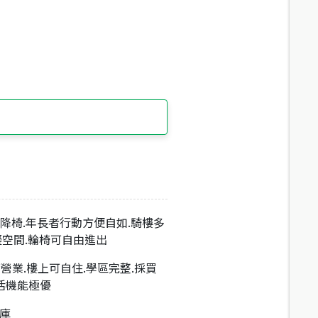
升降椅.年長者行動方便自如.騎樓多
空間.輪椅可自由進出
可營業.樓上可自住.學區完整.採買
活機能極優
​​​