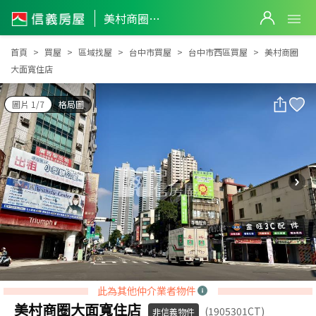
美村商圈大面寬住店
美村商圈大面寬住店
首頁
買屋
區域找屋
台中市買屋
台中市西區買屋
美村商圈
大面寬住店
圖片 1/7
格局圖
此為其他仲介業者物件
美村商圈大面寬住店
(1905301CT)
非信義物件