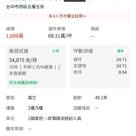
台中市西區五權五街
有
4
人也在關注這間👀
總價
建坪單價
格局
1,688
萬
68.31萬/坪
--
房貸試算
坪數詳情
計算
細項
54,875
元/月
建坪
24.71
主建物
24.71
|
|
30
年
利率
2.35
%概算
2
地坪
8.94
年寬限期
​符合首購資格嗎?
類型
其它
屋齡
48.1年
樓層
1樓/5樓
加蓋格局
--
車位
1個其他，詳情請洽經紀人員
謄本用途
--