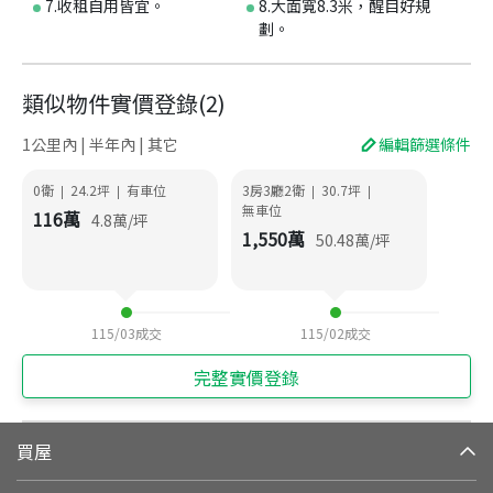
7.收租自用皆宜。
8.大面寬8.3米，醒目好規
劃。
類似物件實價登錄
(
2
)
1公里內 | 半年內 | 其它
編輯篩選條件
0衛
24.2
坪
有車位
3房3廳2衛
30.7
坪
|
|
|
|
無車位
116
萬
4.8
萬/坪
1,550
萬
50.48
萬/坪
115/03
成交
115/02
成交
完整實價登錄
買屋