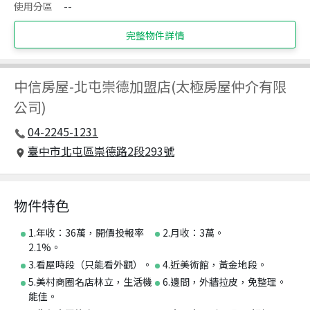
使用分區
--
完整物件詳情
中信房屋
-
北屯崇德加盟店(太極房屋仲介有限
公司)
04-2245-1231
臺中市北屯區崇德路2段293號
物件特色
1.年收：36萬，開價投報率
2.月收：3萬。
2.1%。
3.看屋時段（只能看外觀）。
4.近美術館，黃金地段。
5.美村商圈名店林立，生活機
6.邊間，外牆拉皮，免整理。
能佳。