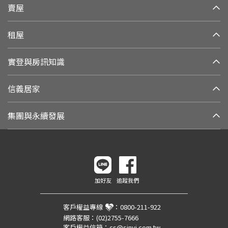
賣屋
租屋
實登與房訊知識
信義居家
集團與永續發展
加好友
追蹤我們
客戶權益專線
：
0800-211-922
網路客服：
(02)2755-7666
客戶權益信箱：
cs@sinyi.com.tw