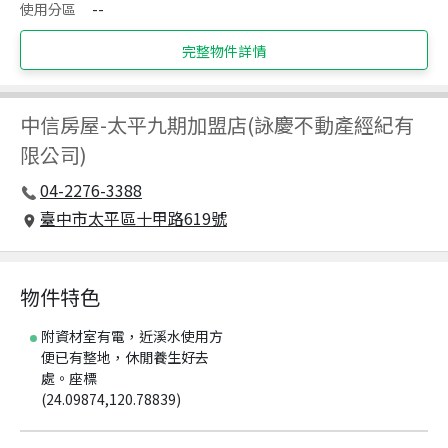
使用分區
--
完整物件詳情
中信房屋
-
太平九期加盟店(詠慶不動產經紀有
限公司)
04-2276-3388
臺中市太平區十甲路619號
物件特色
附資材室有電，近溪水使用方
便已有整地，休閒養生好去
處。座標
(24.09874,120.78839)