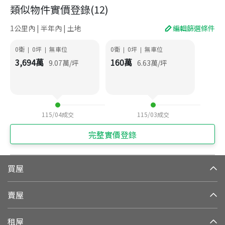
類似物件實價登錄
(
12
)
1公里內 | 半年內 | 土地
編輯篩選條件
0衛
0
坪
無車位
0衛
0
坪
無車位
|
|
|
|
3,694
萬
160
萬
9.07
萬/坪
6.63
萬/坪
115/04
成交
115/03
成交
完整實價登錄
買屋
賣屋
租屋