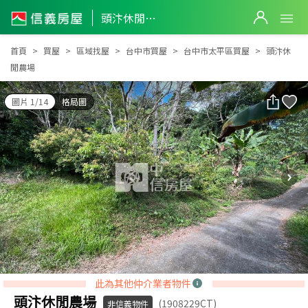
頭汴休閒農場
頭汴休閒農場
首頁
買屋
區域找屋
台中市買屋
台中市太平區買屋
頭汴休
閒農場
圖片 1/14
格局圖
此為其他仲介業者物件
頭汴休閒農場
(1908229CT)
非信義物件