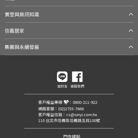
實登與房訊知識
信義居家
集團與永續發展
加好友
追蹤我們
客戶權益專線
：
0800-211-922
網路客服：
(02)2755-7666
客戶權益信箱：
cs@sinyi.com.tw
110 台北市信義區信義路五段100號
門市據點