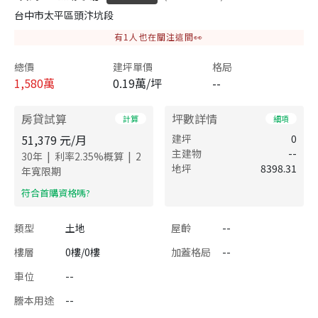
台中市太平區頭汴坑段
有
1
人也在關注這間👀
總價
建坪單價
格局
1,580
萬
0.19萬/坪
--
房貸試算
坪數詳情
計算
細項
51,379
元/月
建坪
0
主建物
--
|
|
30
年
利率
2.35
%概算
2
地坪
8398.31
年寬限期
​符合首購資格嗎?
類型
土地
屋齡
--
樓層
0樓/0樓
加蓋格局
--
車位
--
謄本用途
--