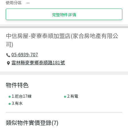
使用分區
--
完整物件詳情
中信房屋
-
麥寮泰順加盟店(家合房地產有限公
司)
05-6939-707
雲林縣麥寮鄉泰順路181號
物件特色
1.近台17線
2.有電
3.有水
類似物件實價登錄
(
7
)