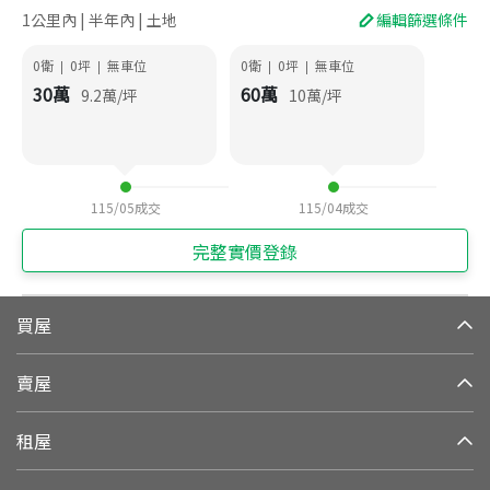
1公里內 | 半年內 | 土地
編輯篩選條件
0衛
0
坪
無車位
0衛
0
坪
無車位
|
|
|
|
30
萬
60
萬
9.2
萬/坪
10
萬/坪
115/05
成交
115/04
成交
完整實價登錄
買屋
賣屋
租屋