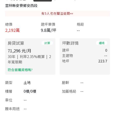
雲林縣麥寮鄉安西段
有
5
人也在關注這間👀
總價
建坪單價
格局
2,192
萬
9.8萬/坪
--
房貸試算
坪數詳情
計算
細項
71,296
元/月
建坪
0
主建物
--
|
|
30
年
利率
2.35
%概算
2
地坪
223.7
年寬限期
​符合首購資格嗎?
類型
土地
屋齡
--
樓層
0樓/0樓
加蓋格局
--
車位
--
謄本用途
--