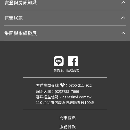
實登與房訊知識
信義居家
集團與永續發展
加好友
追蹤我們
客戶權益專線
：
0800-211-922
網路客服：
(02)2755-7666
客戶權益信箱：
cs@sinyi.com.tw
110 台北市信義區信義路五段100號
門市據點
服務條款