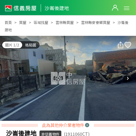
沙崙後建地
沙崙後建地
首頁
買屋
區域找屋
雲林縣買屋
雲林縣麥寮鄉買屋
沙崙後
建地
圖片 1/2
格局圖
此為其他仲介業者物件
沙崙後建地
(1911060CT)
非信義物件