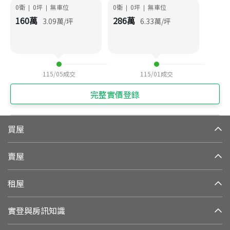
0衛
0
坪
無車位
0衛
0
坪
無車位
|
|
|
|
160
萬
286
萬
3.09
萬/坪
6.33
萬/坪
115/05
成交
115/01
成交
完整實價登錄
買屋
賣屋
租屋
實登與房訊知識