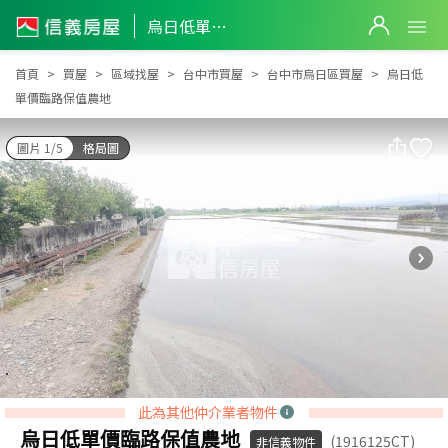
烏日低單價臨路保值農地
烏日低單價臨路保值農地
首頁
買屋
區域找屋
台中市買屋
台中市烏日區買屋
烏日低
單價臨路保值農地
圖片 1/5
格局圖
此為其他仲介業者物件
烏日低單價臨路保值農地
(1916125CT)
非信義物件