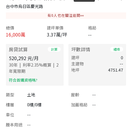
台中市烏日區慶光路
有
0
人也在關注這間👀
總價
建坪單價
格局
16,000
萬
3.37萬/坪
--
房貸試算
坪數詳情
計算
細項
520,292
元/月
建坪
0
主建物
--
|
|
30
年
利率
2.35
%概算
2
地坪
4751.47
年寬限期
​符合首購資格嗎?
類型
土地
屋齡
--
樓層
0樓/0樓
加蓋格局
--
車位
--
謄本用途
--