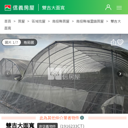
雙吉大面寬
雙吉大面寬
首頁
買屋
區域找屋
南投縣買屋
南投縣埔里鎮買屋
雙吉大
面寬
圖片 1/7
格局圖
此為其他仲介業者物件
雙吉大面寬
(1916233CT)
非信義物件