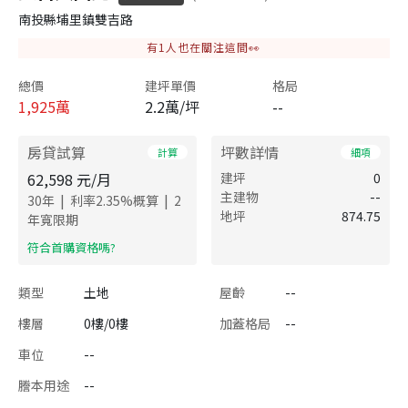
南投縣埔里鎮雙吉路
有
1
人也在關注這間👀
總價
建坪單價
格局
1,925
萬
2.2萬/坪
--
房貸試算
坪數詳情
計算
細項
62,598
元/月
建坪
0
主建物
--
|
|
30
年
利率
2.35
%概算
2
地坪
874.75
年寬限期
​符合首購資格嗎?
類型
土地
屋齡
--
樓層
0樓/0樓
加蓋格局
--
車位
--
謄本用途
--