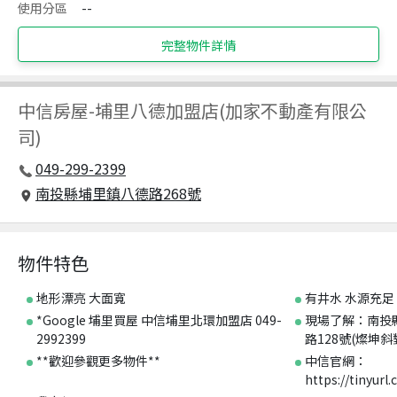
使用分區
--
完整物件詳情
中信房屋
-
埔里八德加盟店(加家不動產有限公
司)
049-299-2399
南投縣埔里鎮八德路268號
物件特色
地形漂亮 大面寬
有井水 水源充足
*Google 埔里買屋 中信埔里北環加盟店 049-
現場了解：南投
2992399
路128號(燦坤斜
**歡迎參觀更多物件**
中信官網：
https://tinyurl