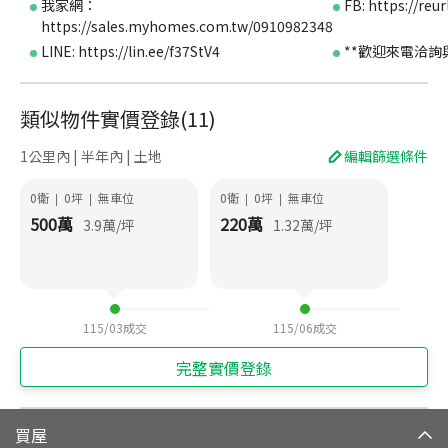
我家網：
FB: https://reu
https://sales.myhomes.com.tw/0910982348
LINE: https://lin.ee/f37StV4
**歡迎來電洽詢
類似物件實價登錄
(
11
)
1公里內 | 半年內 | 土地
編輯篩選條件
0衛
0
坪
無車位
0衛
0
坪
無車位
|
|
|
|
500
萬
220
萬
3.9
萬/坪
1.32
萬/坪
115/03
成交
115/06
成交
完整實價登錄
買屋