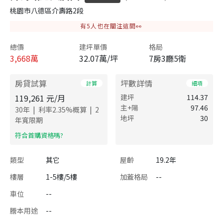
桃園市八德區介壽路2段
有
5
人也在關注這間👀
總價
建坪單價
格局
3,668
萬
32.07萬/坪
7房3廳5衛
房貸試算
坪數詳情
計算
細項
119,261
元/月
建坪
114.37
主+陽
97.46
|
|
30
年
利率
2.35
%概算
2
地坪
30
年寬限期
​符合首購資格嗎?
類型
其它
屋齡
19.2年
樓層
1-5樓/5樓
加蓋格局
--
車位
--
謄本用途
--