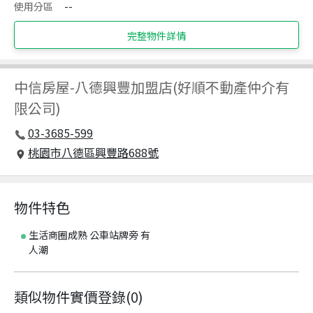
使用分區
--
完整物件詳情
中信房屋
-
八德興豐加盟店(好順不動產仲介有
限公司)
03-3685-599
桃園市八德區興豐路688號
物件特色
生活商圈成熟 公車站牌旁 有
人潮
類似物件實價登錄
(
0
)