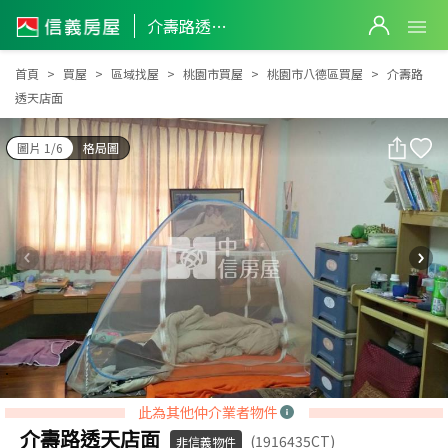
介壽路透天店面
介壽路透天店面
首頁
買屋
區域找屋
桃園市買屋
桃園市八德區買屋
介壽路
透天店面
圖片 1/6
格局圖
此為其他仲介業者物件
介壽路透天店面
(1916435CT)
非信義物件