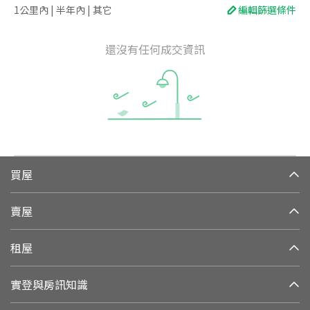
1公里內 | 半年內 | 其它
編輯篩選條件
還沒有任何成交資訊
買屋
賣屋
租屋
實登與房訊知識