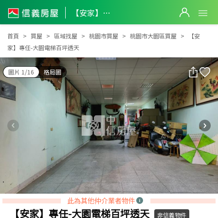
【安家】專任-大園電梯百坪透天
【安家】專任-大園電梯百坪透天
首頁
買屋
區域找屋
桃園市買屋
桃園市大園區買屋
【安
家】專任-大園電梯百坪透天
圖片 1/16
格局圖
此為其他仲介業者物件
【安家】專任-大園電梯百坪透天
非信義物件