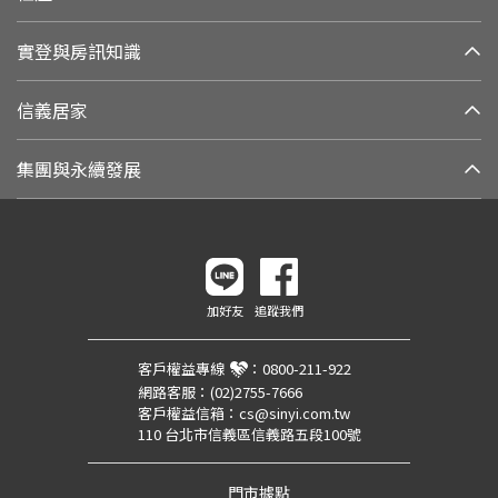
實登與房訊知識
信義居家
集團與永續發展
加好友
追蹤我們
客戶權益專線
：
0800-211-922
網路客服：
(02)2755-7666
客戶權益信箱：
cs@sinyi.com.tw
110 台北市信義區信義路五段100號
門市據點