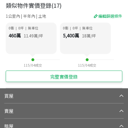
類似物件實價登錄
(
17
)
1公里內 | 半年內 | 土地
編輯篩選條件
0衛
0
坪
無車位
0衛
0
坪
無車位
|
|
|
|
460
萬
5,400
萬
11.49
萬/坪
18
萬/坪
115/04
成交
115/04
成交
完整實價登錄
買屋
賣屋
租屋