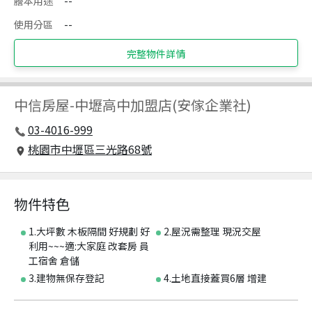
謄本用途
--
使用分區
--
完整物件詳情
中信房屋
-
中壢高中加盟店(安傢企業社)
03-4016-999
桃園市中壢區三光路68號
物件特色
1.大坪數 木板隔間 好規劃 好
2.屋況需整理 現況交屋
利用~~~適:大家庭 改套房 員
工宿舍 倉儲
3.建物無保存登記
4.土地直接蓋買6層 增建