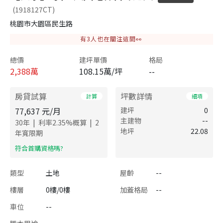
(1918127CT)
桃園市大園區民生路
有
3
人也在關注這間👀
總價
建坪單價
格局
2,388
萬
108.15萬/坪
--
房貸試算
坪數詳情
計算
細項
77,637
元/月
建坪
0
主建物
--
|
|
30
年
利率
2.35
%概算
2
地坪
22.08
年寬限期
​符合首購資格嗎?
類型
土地
屋齡
--
樓層
0樓/0樓
加蓋格局
--
車位
--