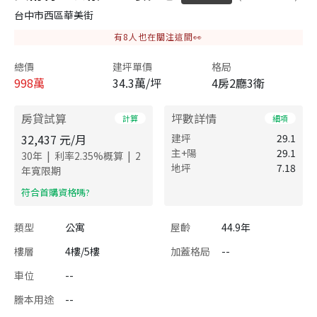
台中市西區華美街
有
8
人也在關注這間👀
總價
建坪單價
格局
998
萬
34.3萬/坪
4房2廳3衛
房貸試算
坪數詳情
計算
細項
32,437
元/月
建坪
29.1
主+陽
29.1
|
|
30
年
利率
2.35
%概算
2
地坪
7.18
年寬限期
​符合首購資格嗎?
類型
公寓
屋齡
44.9年
樓層
4樓/5樓
加蓋格局
--
車位
--
謄本用途
--