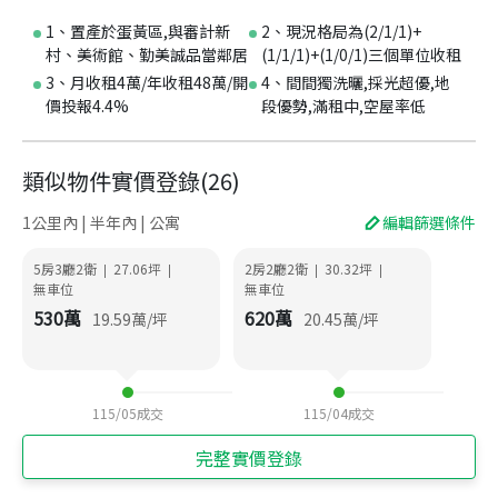
1、置產於蛋黃區,與審計新
2、現況格局為(2/1/1)+
村、美術館、勤美誠品當鄰居
(1/1/1)+(1/0/1)三個單位收租
3、月收租4萬/年收租48萬/開
4、間間獨洗曬,採光超優,地
價投報4.4%
段優勢,滿租中,空屋率低
類似物件實價登錄
(
26
)
1公里內 | 半年內 | 公寓
編輯篩選條件
5房3廳2衛
27.06
坪
2房2廳2衛
30.32
坪
|
|
|
|
無車位
無車位
530
萬
620
萬
19.59
萬/坪
20.45
萬/坪
115/05
成交
115/04
成交
完整實價登錄