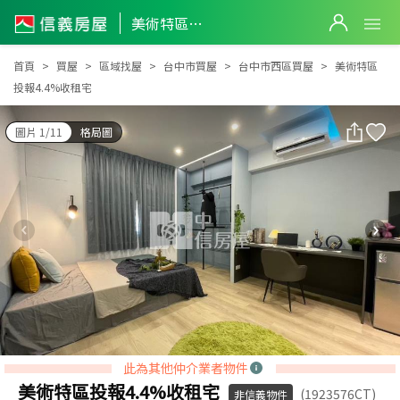
美術特區投報4.4%收租宅
美術特區投報4.4%收租宅
首頁
買屋
區域找屋
台中市買屋
台中市西區買屋
美術特區
投報4.4%收租宅
圖片 1/11
格局圖
此為其他仲介業者物件
美術特區投報4.4%收租宅
(1923576CT)
非信義物件