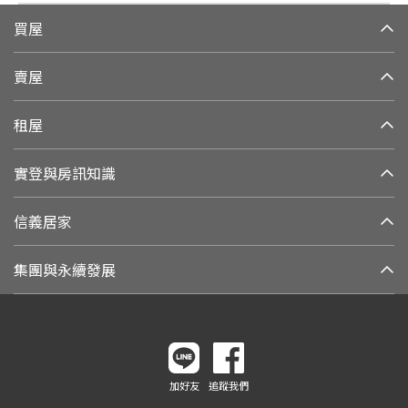
買屋
賣屋
租屋
實登與房訊知識
信義居家
集團與永續發展
加好友
追蹤我們