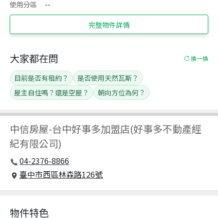
使用分區
--
完整物件詳情
大家都在問
換一換
目前是否有租約？
是否使用天然瓦斯？
屋主自住嗎？還是空屋？
朝向方位為何？
中信房屋
-
台中好事多加盟店(好事多不動產經
紀有限公司)
04-2376-8866
臺中市西區林森路126號
物件特色