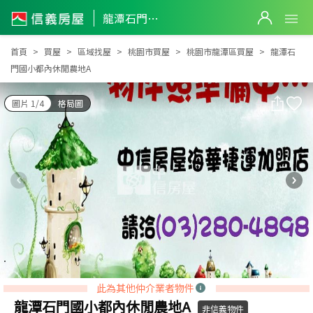
龍潭石門國小都內休閒農地A
龍潭石門國小都內休閒農地A
首頁
買屋
區域找屋
桃園市買屋
桃園市龍潭區買屋
龍潭石
門國小都內休閒農地A
圖片 1/4
格局圖
此為其他仲介業者物件
龍潭石門國小都內休閒農地A
非信義物件