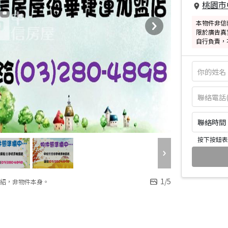
桃園市
本物件非信
限於廣告真
自行負責，
聯絡時間：皆
按下按鈕表
1
/
5
紹，非物件本身。