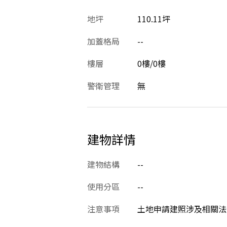
地坪
110.11坪
加蓋格局
--
樓層
0樓/0樓
警衛管理
無
建物詳情
建物結構
--
使用分區
--
注意事項
土地申請建照涉及相關法