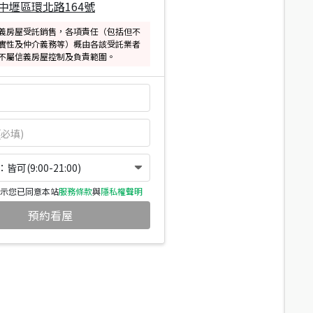
中壢區環北路164號
義房屋受託銷售，各項責任（包括但不
實性及仲介義務等）概由各該受託業者
不屬信義房屋控制及負責範圍。
可(9:00-21:00)
示您已同意本站
服務條款
與
隱私權聲明
預約看屋