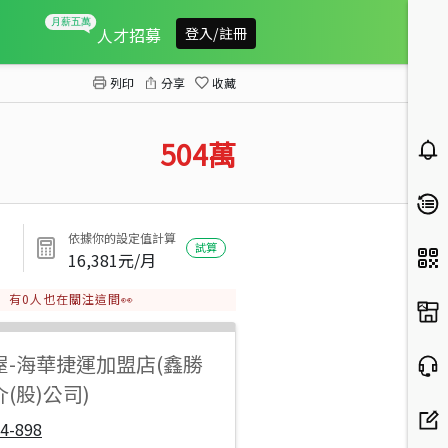
龍潭石門國小都內休閒農地B
人才招募
登入/註冊
列印
分享
收藏
504
萬
依據你的設定值計算
試算
16,381
元/月
有
0
人也在關注這間👀
屋
-
海華捷運加盟店(鑫勝
(股)公司)
4-898