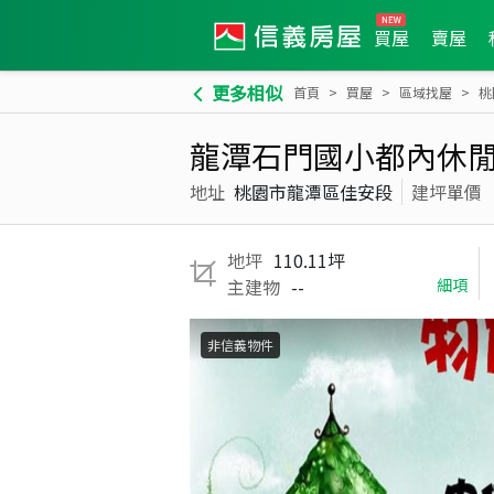
買屋
賣屋
更多相似
首頁
買屋
區域找屋
桃
龍潭石門國小都內休閒
地址
桃園市龍潭區佳安段
建坪單價
地坪
110.11坪
主建物
--
細項
非信義物件