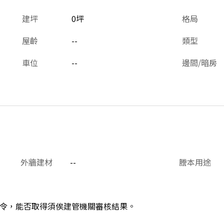
建坪
0坪
格局
屋齡
--
類型
車位
--
邊間/暗房
外牆建材
--
謄本用途
令，能否取得須俟建管機關審核結果。