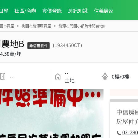
租屋
社區/商辦
實價登錄
房訊知識
信義居家
園市買屋
桃園市龍潭區買屋
龍潭石門國小都內休閒農地B
農地B
(1934450CT)
非信義物件
4.58萬/坪
--
--
0樓/0樓
土地
中信房
房屋仲介
03-280