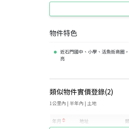
物件特色
近石門國中、小學、活魚街商圈
亮
類似物件實價登錄
(
2
)
1公里內 | 半年內 | 土地