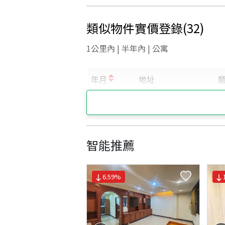
類似物件實價登錄
(
32
)
1公里內 | 半年內 | 公寓
智能推薦
6.59
%