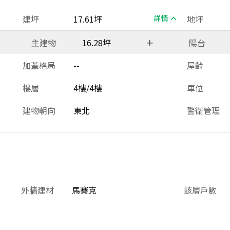
建坪
17.61坪
詳情
地坪
主建物
16.28坪
＋
陽台
加蓋格局
--
屋齡
樓層
4樓/4樓
車位
建物朝向
東北
警衛管理
外牆建材
馬賽克
該層戶數