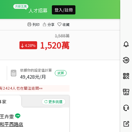
中正區低總價三房美寓
人才招募
登入/註冊
列印
分享
收藏
1,588萬
1,520
萬
4.28%
依據你的設定值計算
試算
49,428
元/月
有
2424
人也在關注這間👀
專家
更多挑選
王卉雯
和平西路店