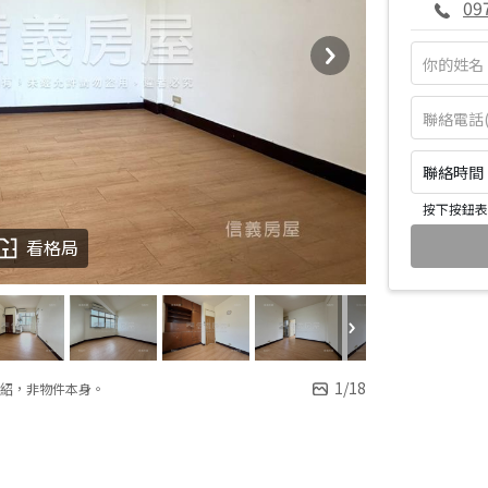
09
聯絡時間：皆
按下按鈕表
看格局
1
/
18
紹，非物件本身。