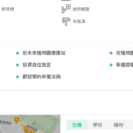
新降價
廁所開窗
有裝潢
近未來植物園捷運站
近植物
投資自住皆宜
新婚首
歡迎預約來電洽詢
交通
學校
購物