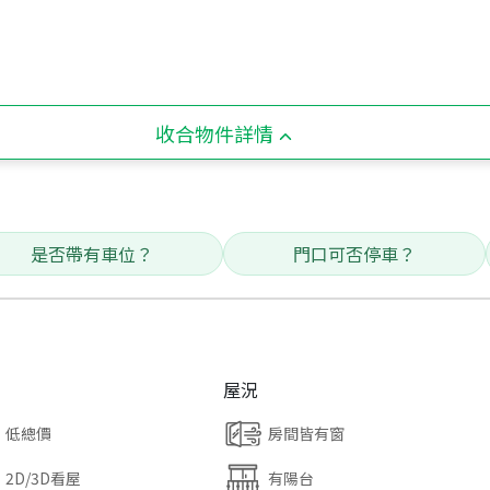
收合物件詳情
是否帶有車位？
門口可否停車？
屋況
低總價
房間皆有窗
2D/3D看屋
有陽台