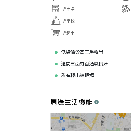
近市場
近學校
近超市
低總價公寓三房釋出
邊間三面有窗通風良好
稀有釋出請把握
周邊生活機能