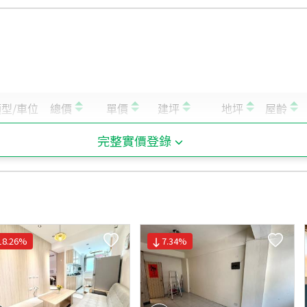
完整實價登錄
18.26
%
7.34
%