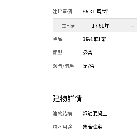
建坪單價
86.31 萬/坪
主+陽
17.61坪
＝
格局
3房1廳1衛
類型
公寓
邊間/暗房
是/否
建物詳情
建物結構
鋼筋混凝土
謄本用途
集合住宅