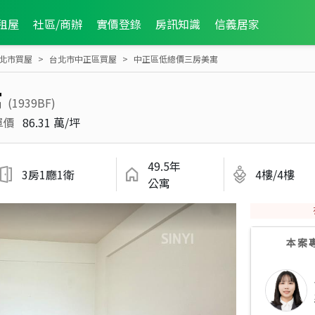
租屋
社區/商辦
實價登錄
房訊知識
信義居家
北市買屋
台北市中正區買屋
中正區低總價三房美寓
寓
(1939BF)
單價
86.31 萬/坪
49.5年
3房1廳1衛
4樓/4樓
公寓
本案