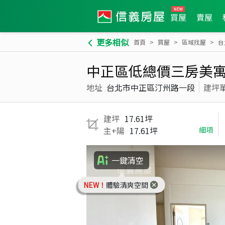
買屋
賣屋
更多相似
首頁
買屋
區域找屋
台
中正區低總價三房美
地址
台北市中正區汀州路一段
建坪
建坪
17.61坪
主+陽
17.61坪
細項
一鍵清空
NEW！
體驗清爽空間