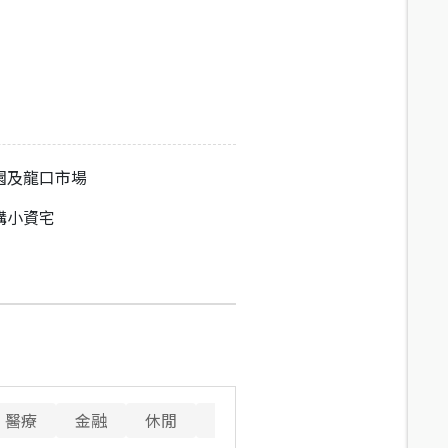
園及龍口市場
購小資宅
醫療
金融
休閒
寵物
警消
重要設施