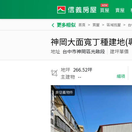
買屋
賣屋
更多相似
首頁
買屋
區域找屋
台
神岡大面寬丁種建地(
地址
台中市神岡區光啟段
建坪單價
地坪
266.52坪
主建物
--
細項
非信義物件