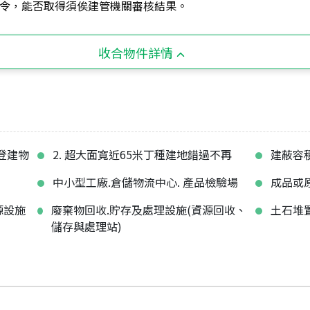
令，能否取得須俟建管機關審核結果。
收合物件詳情
保登建物
2. 超大面寬近65米丁種建地錯過不再
建蔽容積
中小型工廠.倉儲物流中心. 產品檢驗場
成品或
源設施
廢棄物回收.貯存及處理設施(資源回收、
土石堆
儲存與處理站)