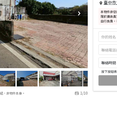
臺中市
本物件非信
限於廣告真
自行負責，
聯絡時間：皆
按下按鈕表
1
/
10
紹，非物件本身。