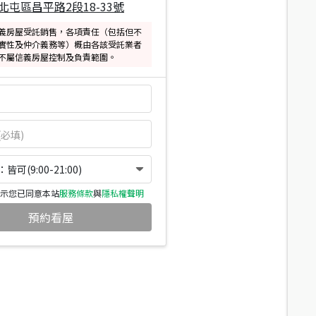
北屯區昌平路2段18-33號
義房屋受託銷售，各項責任（包括但不
實性及仲介義務等）概由各該受託業者
不屬信義房屋控制及負責範圍。
可(9:00-21:00)
示您已同意本站
服務條款
與
隱私權聲明
預約看屋