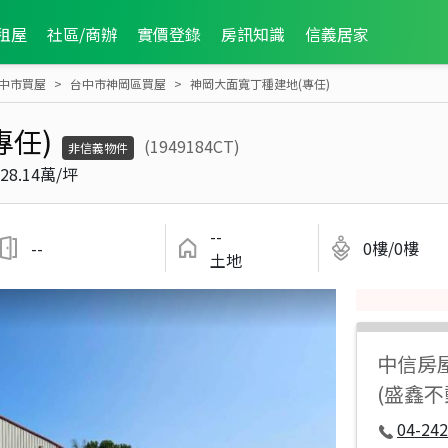
租屋
社區/商辦
實價登錄
房訊知識
信義居家
中市買屋
台中市神岡區買屋
神岡大面寬丁種建地(專任)
專任)
(1949184CT)
非信義物件
28.14萬/坪
--
--
0樓/0樓
土地
中信房
(盛鑫
04-242