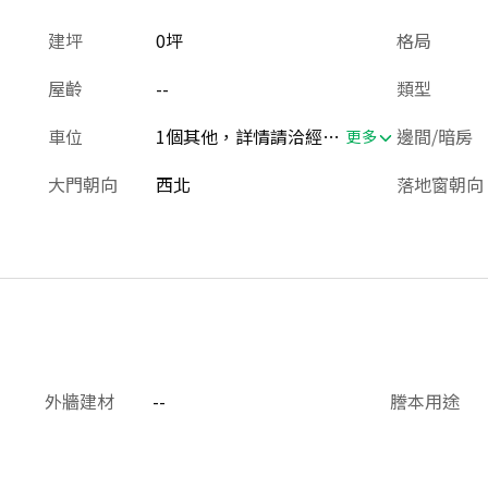
建坪
0坪
格局
屋齡
--
類型
車位
1個其他，詳情請洽經紀人員
邊間/暗房
更多
大門朝向
西北
落地窗朝向
外牆建材
--
謄本用途