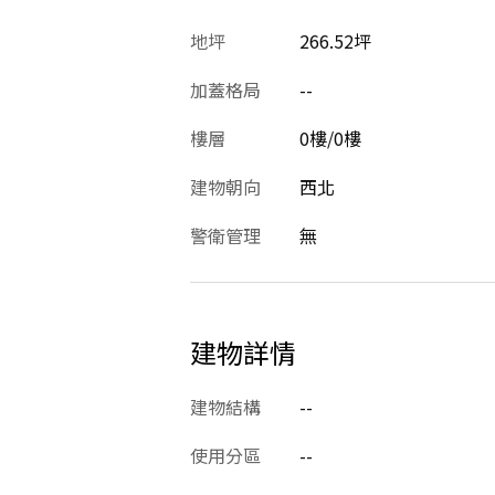
地坪
266.52坪
加蓋格局
--
樓層
0樓/0樓
建物朝向
西北
警衛管理
無
建物詳情
建物結構
--
使用分區
--