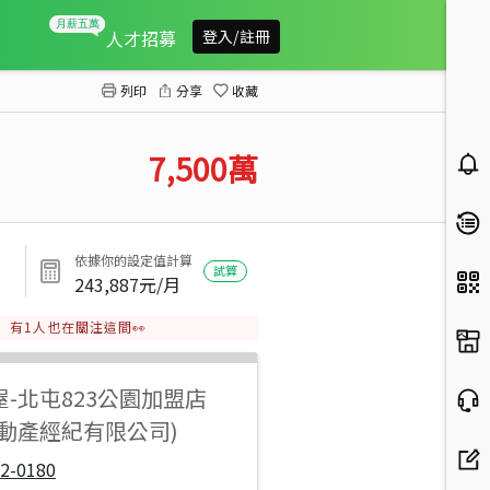
神岡大面寬丁種建地(專任)
人才招募
登入/註冊
列印
分享
收藏
7,500
萬
依據你的設定值計算
試算
243,887
元/月
有
1
人也在關注這間👀
屋
-
北屯823公園加盟店
不動產經紀有限公司)
2-0180