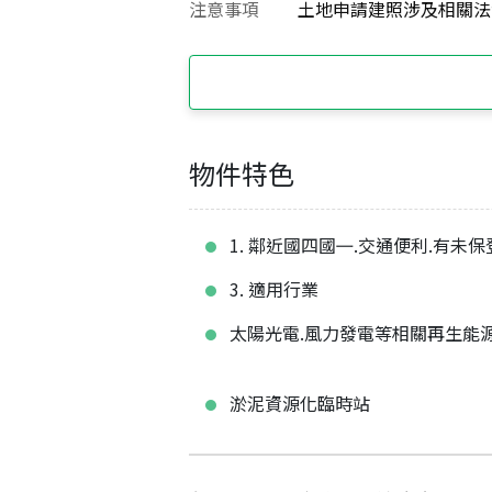
注意事項
土地申請建照涉及相關法
物件特色
1. 鄰近國四國㇐.交通便利.有未
3. 適用行業
太陽光電.風力發電等相關再生能
淤泥資源化臨時站