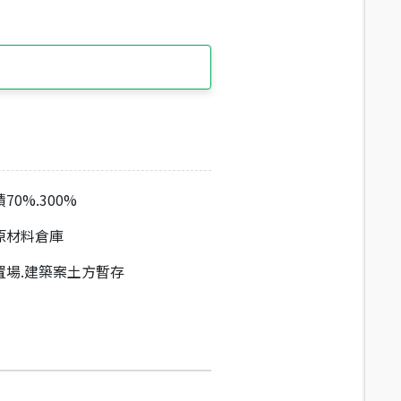
70%.300%
原材料倉庫
置場.建築案土方暫存