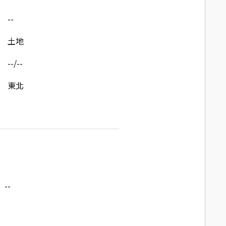
--
土地
--/--
東北
--