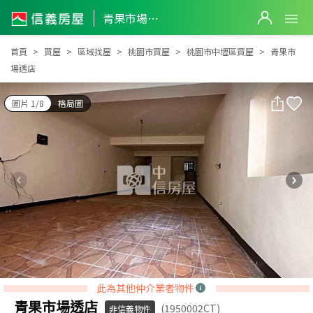
青果市場透店
青果市場透店
首頁
買屋
區域找屋
桃園市買屋
桃園市中壢區買屋
青果市
場透店
圖片 1/8
格局圖
此為其他仲介業者物件
青果市場透店
(1950002CT)
非信義物件