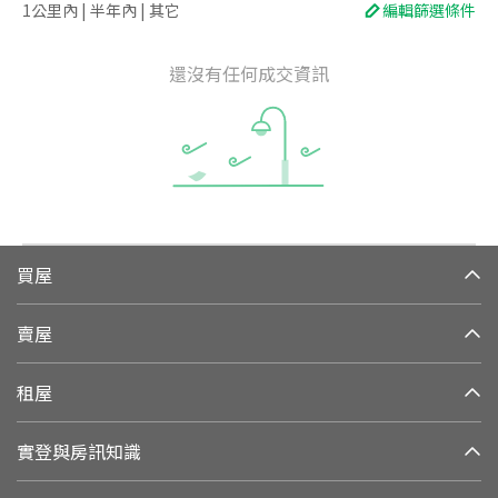
1公里內 | 半年內 | 其它
編輯篩選條件
還沒有任何成交資訊
買屋
賣屋
租屋
實登與房訊知識