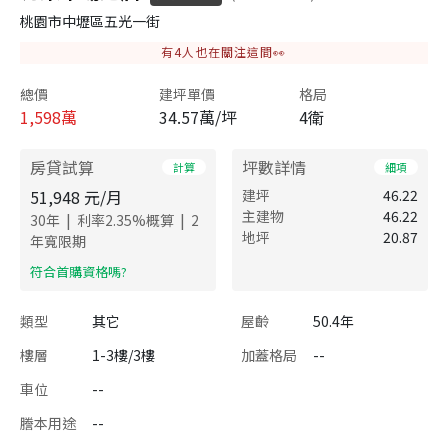
桃園市中壢區五光一街
有
4
人也在關注這間👀
總價
建坪單價
格局
1,598
萬
34.57萬/坪
4衛
房貸試算
坪數詳情
計算
細項
51,948
元/月
建坪
46.22
主建物
46.22
|
|
30
年
利率
2.35
%概算
2
地坪
20.87
年寬限期
​符合首購資格嗎?
類型
其它
屋齡
50.4年
樓層
1-3樓/3樓
加蓋格局
--
車位
--
謄本用途
--