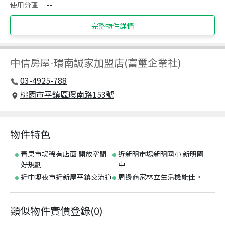
使用分區
--
完整物件詳情
中信房屋
-
環南誠家加盟店(富璽企業社)
03-4925-788
桃園市平鎮區環南路153號
物件特色
青果市場稀有店面 開放空間
近新明市場新明國小 新明國
好規劃
中
近中壢夜市近新屋平鎮交流道
周邊商家林立生活機能佳。
類似物件實價登錄
(
0
)