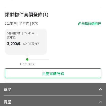
類似物件實價登錄
(
1
)
1公里內 | 半年內 | 其它
編輯篩選條件
5房2廳3衛
74.45
坪
|
|
無車位
3,200
萬
42.98
萬/坪
115/01
成交
完整實價登錄
買屋
賣屋