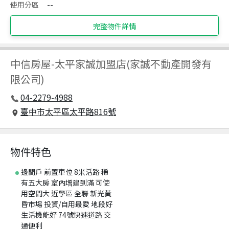
使用分區
--
完整物件詳情
中信房屋
-
太平家誠加盟店(家誠不動產開發有
限公司)
04-2279-4988
臺中市太平區太平路816號
物件特色
邊間戶 前置車位 8米活路 稀
有五大房 室內增建到滿 可使
用空間大 近學區 全聯 新光黃
昏市場 投資/自用最愛 地段好
生活機能好 74號快速道路 交
通便利