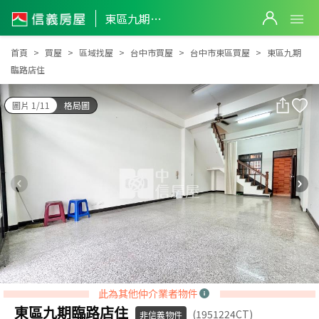
東區九期臨路店住
東區九期臨路店住
首頁
買屋
區域找屋
台中市買屋
台中市東區買屋
東區九期
臨路店住
圖片 1/11
格局圖
此為其他仲介業者物件
東區九期臨路店住
(1951224CT)
非信義物件