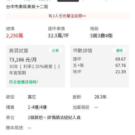
台中市東區東英十二街
有
2
人也在關注這間👀
總價
建坪單價
格局
2,250
萬
32.3萬/坪
5房3廳4衛
房貸試算
坪數詳情
計算
細項
73,166
元/月
建坪
69.67
主+陽
67.76
|
|
30
年
利率
2.35
%概算
2
地坪
21.39
年寬限期
​符合首購資格嗎?
類型
其它
屋齡
28.3年
樓層
1-4樓/4樓
加蓋格局
--
車位
1個其他，詳情請洽經紀人員
謄本用途
--