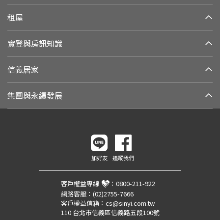
租屋
實登與房訊知識
信義居家
集團與永續發展
加好友
追蹤我們
客戶權益專線
：
0800-211-922
網路客服：
(02)2755-7666
客戶權益信箱：
cs@sinyi.com.tw
110 台北市信義區信義路五段100號